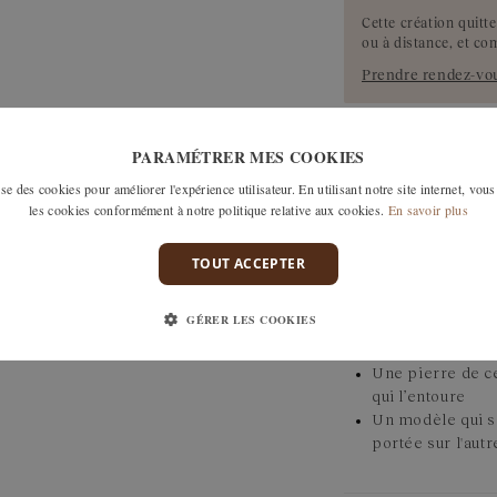
Cette création quitt
ou à distance, et co
Prendre rendez-vo
PARAMÉTRER MES COOKIES
livraison est offerte en France
e des cookies pour améliorer l'expérience utilisateur. En utilisant notre site internet, vous
 DOM TOM, Suisse et au Japon.
les cookies conformément à notre politique relative aux cookies.
En savoir plus
TOUT ACCEPTER
DESCRIPTION
GÉRER LES COOKIES
Une bague de fi
engagement
Une pierre de c
qui l’entoure
Un modèle qui se
portée sur l'aut