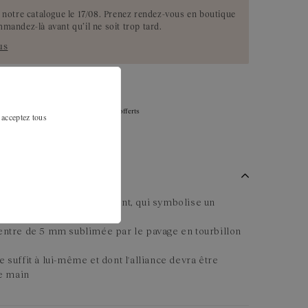
e notre catalogue le 17/08. Prenez rendez-vous en boutique
mmandez-là avant qu’il ne soit trop tard.
us
Échanges, retour, remise à la taille offerts
 acceptez tous
sous 30 jours
ançailles tout en mouvement, qui symbolise un
entre de 5 mm sublimée par le pavage en tourbillon
 suffit à lui-même et dont l'alliance devra être
re main