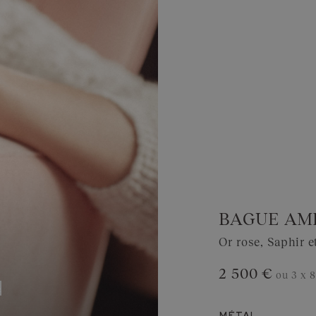
BAGUE AM
Or rose, Saphir 
2 500 €
ou 3 x
8
s
Afficher le prix