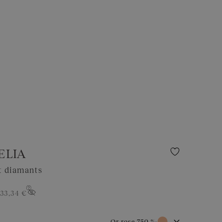
ELIA
et diamants
33,34 €
Or rose 750 ‰