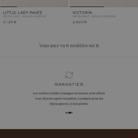
LITTLE LADY PAVÉE
VICTORIA
OR BLANC, AIGUE-MARINE
OR BLANC, AIGUE-MARINE
2 130 €
2 920 €
Vous avez vu 6 modèles sur 6
garanties
Les remises à taille, échanges ou retours sont offerts
sous 30 jours après réception, y compris pour les
bijoux gravés, si non portés.