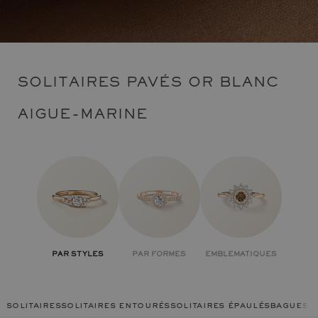
SOLITAIRES PAVÉS OR BLANC
AIGUE-MARINE
PAR STYLES
PAR FORMES
EMBLEMATIQUES
solitaires
solitaires entourés
solitaires épaulés
bagues c