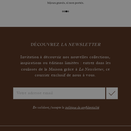
bijoux gravés, si non portés.
DÉCOUVREZ
LA NEWSLETTER
Invitation à découvrir nos nouvelles collections,
inspirations ou éditions limitées : entrez dans les
La Newsletter
coulisses de la Maison grâce à
,
ce
courrier exclusif de nous à vous.
En validant, j'accepte la
politique de confidentialité