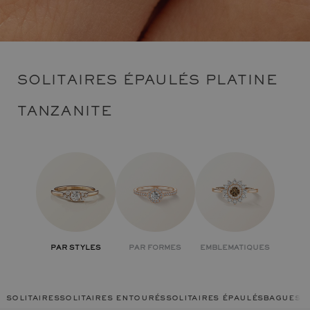
SOLITAIRES ÉPAULÉS PLATINE
TANZANITE
PAR STYLES
PAR FORMES
EMBLEMATIQUES
solitaires
solitaires entourés
solitaires épaulés
bagues c