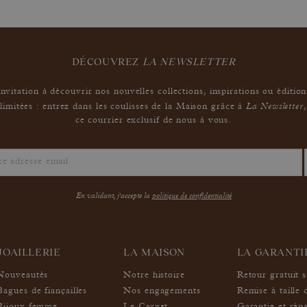
DÉCOUVREZ
LA NEWSLETTER
Invitation à découvrir nos nouvelles collections, inspirations ou édition
La Newsletter
limitées : entrez dans les coulisses de la Maison grâce à
,
ce courrier exclusif de nous à vous.
En validant, j'accepte la
politique de confidentialité
JOAILLERIE
LA MAISON
LA GARANT
Nouveautés
Notre histoire
Retour gratuit 
Bagues de fiançailles
Nos engagements
Remise à taille 