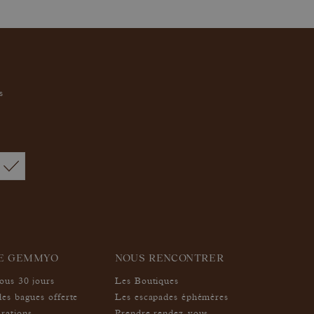
s
IE GEMMYO
NOUS RENCONTRER
sous 30 jours
Les Boutiques
des bagues offerte
Les escapades éphémères