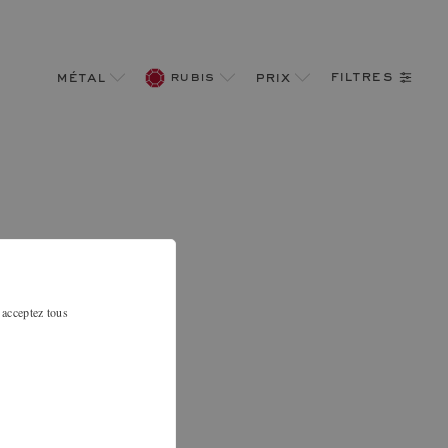
filtres
métal
rubis
prix
 acceptez tous