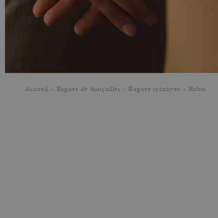
Accueil
Bagues de fiançailles
Bagues créatives
Rubis