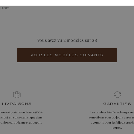
RUBIS
Vous avez vu 2 modèles sur 28
voir les modèles suivants
livraisons
garanties
aison est gratuite en France (DOM
Les remises à taille, échanges ou
clus), en Suisse, ainsi que dans
sont offerts sous 30 jours après r
l'Union européenne et au Japon.
y compris pour les bijoux gravés
portés.