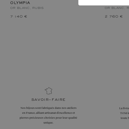
OLYMPIA
AMELIA
OR BLANC, RUBIS
OR BLANC, 
7 140 €
2 760 €
savoir-faire
Nos bijoux sont fabriqués dans nos ateliers
La livr
en France, alliant artisanat d’excellence et
TOM in
pierres précieuses choisies pour leur qualité
toute 
unique.