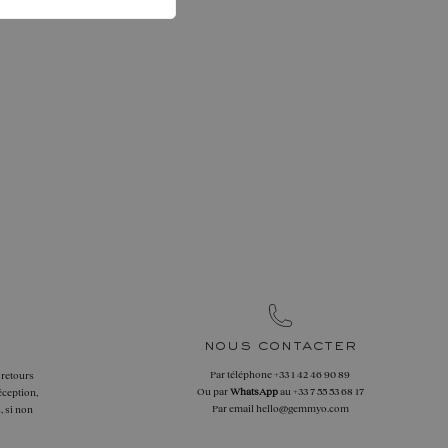
nous contacter
Par téléphone
+33 1 42 46 90 89
 retours
Ou par
WhatsApp
au
+33 7 55 53 68 17
éception,
Par email
hello@gemmyo.com
, si non