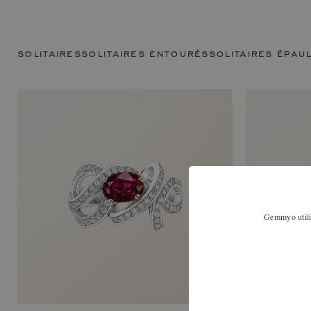
solitaires
solitaires entourés
solitaires épau
Gemmyo utilis