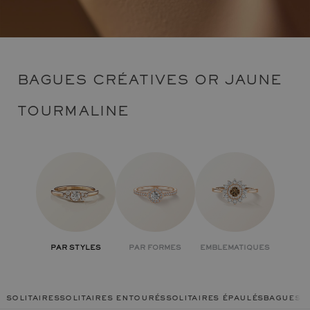
BAGUES CRÉATIVES OR JAUNE
TOURMALINE
PAR STYLES
PAR FORMES
EMBLEMATIQUES
solitaires
solitaires entourés
solitaires épaulés
bagues c