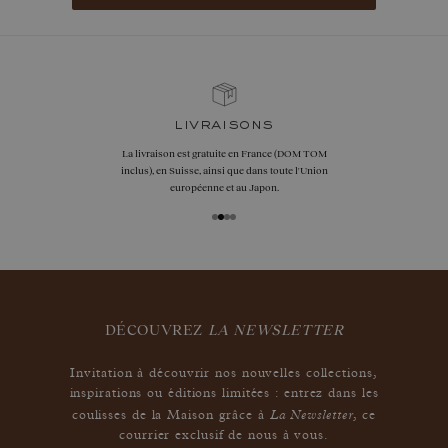
livraisons
La livraison est gratuite en France (DOM TOM
inclus), en Suisse, ainsi que dans toute l'Union
européenne et au Japon.
DÉCOUVREZ
LA NEWSLETTER
Invitation à découvrir nos nouvelles collections,
inspirations ou éditions limitées : entrez dans les
La Newsletter
coulisses de la Maison grâce à
,
ce
courrier exclusif de nous à vous.