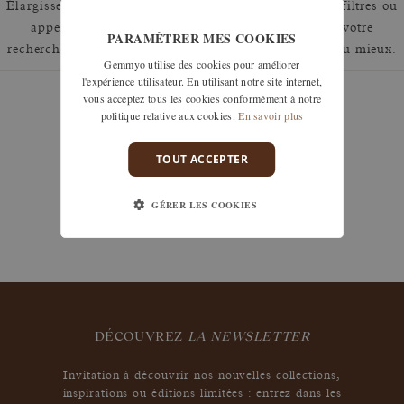
Élargissez votre recherche en retirant un ou plusieurs filtres ou
appelez nous au 01 42 46 90 89 pour discuter de votre
PARAMÉTRER MES COOKIES
recherche et voir comment nous pouvons y répondre au mieux.
Gemmyo utilise des cookies pour améliorer
l'expérience utilisateur. En utilisant notre site internet,
vous acceptez tous les cookies conformément à notre
politique relative aux cookies.
En savoir plus
garanties
TOUT ACCEPTER
Les remises à taille, échanges ou retours sont offerts
sous 30 jours après réception, y compris pour les
GÉRER LES COOKIES
bijoux gravés, si non portés.
DÉCOUVREZ
LA NEWSLETTER
Invitation à découvrir nos nouvelles collections,
inspirations ou éditions limitées : entrez dans les