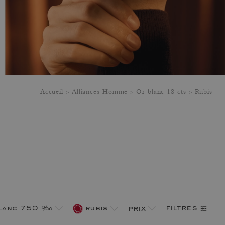
Accueil
Alliances Homme
Or blanc 18 cts
Rubis
filtres
blanc 750 ‰
rubis
prix