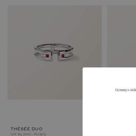
Gemmyo utilis
MINOTAU
OR BLANC, 
THÉSÉE DUO
OR BLANC, RUBIS