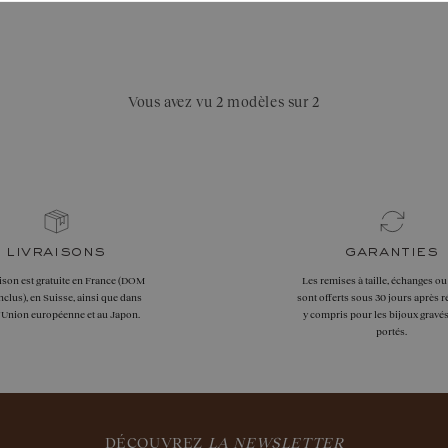
Vous avez vu 2 modèles sur 2
livraisons
garanties
aison est gratuite en France (DOM
Les remises à taille, échanges ou
clus), en Suisse, ainsi que dans
sont offerts sous 30 jours après r
l'Union européenne et au Japon.
y compris pour les bijoux gravés
portés.
DÉCOUVREZ
LA NEWSLETTER