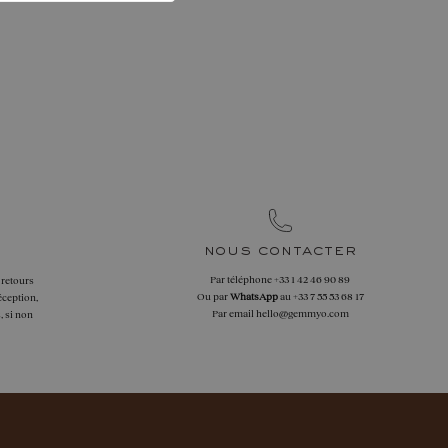
nous contacter
Par téléphone
+33 1 42 46 90 89
 retours
Ou par
WhatsApp
au
+33 7 55 53 68 17
éception,
Par email
hello@gemmyo.com
, si non