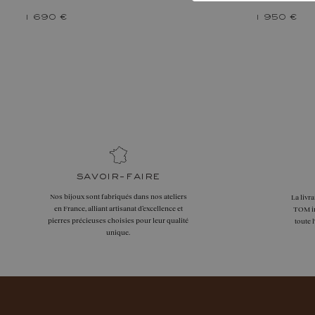
1 690 €
1 950 €
savoir-faire
Nos bijoux sont fabriqués dans nos ateliers
La livr
en France, alliant artisanat d’excellence et
TOM in
pierres précieuses choisies pour leur qualité
toute 
unique.