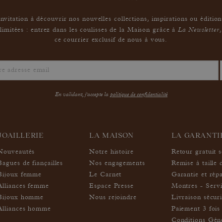
Invitation à découvrir nos nouvelles collections, inspirations ou édition
La Newsletter
limitées : entrez dans les coulisses de la Maison grâce à
,
ce courrier exclusif de nous à vous.
En validant, j'accepte la
politique de confidentialité
JOAILLERIE
LA MAISON
LA GARANT
Nouveautés
Notre histoire
Retour gratuit 
Bagues de fiançailles
Nos engagements
Remise à taille 
Bijoux femme
Le Carnet
Garantie et rép
Alliances femme
Espace Presse
Montres - Servi
Bijoux homme
Nous rejoindre
Livraison sécur
Alliances homme
Paiement 3 fois 
Conditions Géné