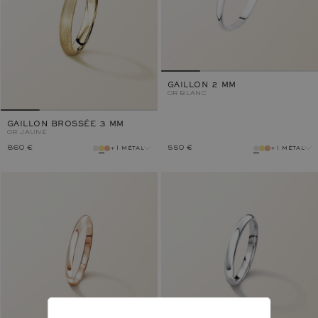
GAILLON 2 MM
OR BLANC
GAILLON BROSSÉE 3 MM
OR JAUNE
860 €
+1 métal
550 €
+1 métal
métal
métal