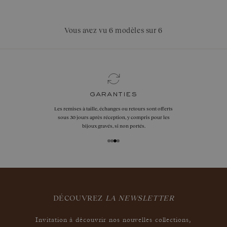
métal
métal
Vous avez vu 6 modèles sur 6
garanties
Les remises à taille, échanges ou retours sont offerts
sous 30 jours après réception, y compris pour les
bijoux gravés, si non portés.
DÉCOUVREZ
LA NEWSLETTER
Invitation à découvrir nos nouvelles collections,