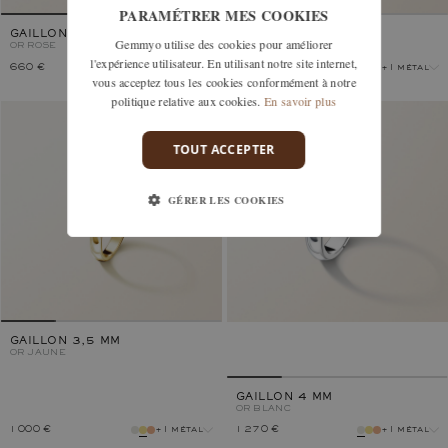
PARAMÉTRER MES COOKIES
GAILLON 2,5 MM
GAILLON 3 MM
Gemmyo utilise des cookies pour améliorer
OR ROSE
OR BLANC
l'expérience utilisateur. En utilisant notre site internet,
660 €
+1 métal
800 €
+1 métal
vous acceptez tous les cookies conformément à notre
métal
métal
politique relative aux cookies.
En savoir plus
TOUT ACCEPTER
GÉRER LES COOKIES
GAILLON 3,5 MM
OR JAUNE
GAILLON 4 MM
OR BLANC
1 000 €
+1 métal
1 270 €
+1 métal