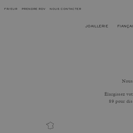
FR/EUR
PRENDRE RDV
NOUS CONTACTER
JOAILLERIE
FIANÇA
Nous 
Élargissez vo
89 pour dis