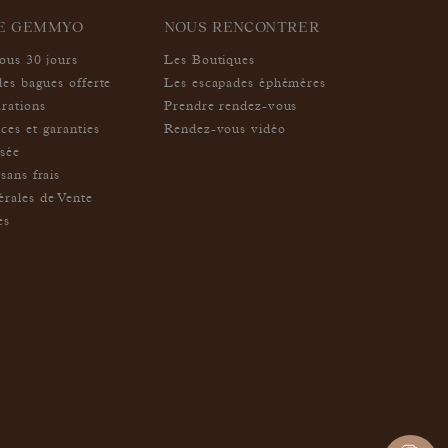
IE GEMMYO
NOUS RENCONTRER
sous 30 jours
Les Boutiques
des bagues offerte
Les escapades éphémères
arations
Prendre rendez-vous
ces et garanties
Rendez-vous vidéo
isée
sans frais
rales de Vente
es