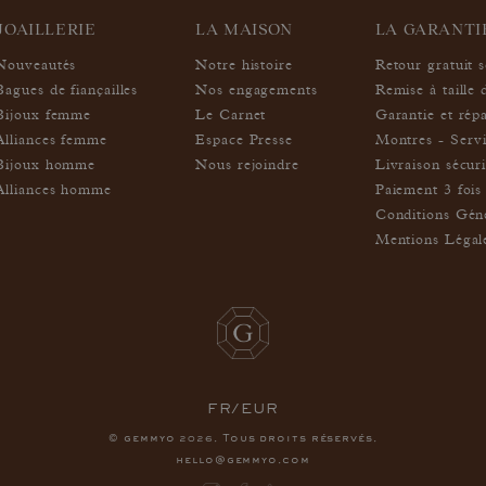
JOAILLERIE
LA MAISON
LA GARANT
Nouveautés
Notre histoire
Retour gratuit 
Bagues de fiançailles
Nos engagements
Remise à taille 
Bijoux femme
Le Carnet
Garantie et rép
Alliances femme
Espace Presse
Montres - Servi
Bijoux homme
Nous rejoindre
Livraison sécur
Alliances homme
Paiement 3 fois 
Conditions Géné
Mentions Légal
FR/EUR
© gemmyo
. Tous droits réservés.
2026
hello@gemmyo.com