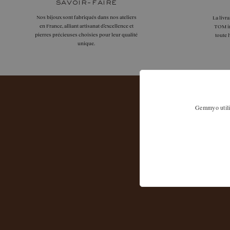
savoir-faire
Nos bijoux sont fabriqués dans nos ateliers
La livr
en France, alliant artisanat d’excellence et
TOM in
pierres précieuses choisies pour leur qualité
toute 
unique.
Gemmyo utilis