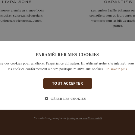
livraisons
garanties
aison est gratuite en France (DOM
Les remises à taille, échanges ou
clus), en Suisse, ainsi que dans
sont offerts sous 30 jours après r
l'Union européenne et au Japon.
y compris pour les bijoux gravés
portés.
PARAMÉTRER MES COOKIES
DÉCOUVREZ
LA NEWSLETTER
e des cookies pour améliorer l'expérience utilisateur. En utilisant notre site internet, vous
les cookies conformément à notre politique relative aux cookies.
En savoir plus
Invitation à découvrir nos nouvelles collections, inspirations ou édition
La Newsletter
limitées : entrez dans les coulisses de la Maison grâce à
,
TOUT ACCEPTER
ce courrier exclusif de nous à vous.
GÉRER LES COOKIES
En validant, j'accepte la
politique de confidentialité