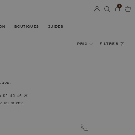
1
SON
BOUTIQUES
GUIDES
filtres
prix
ction.
au 01 42 46 90
re au mieux.