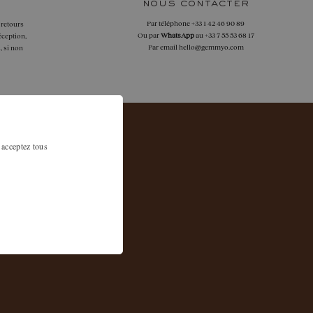
nous contacter
Par téléphone
+33 1 42 46 90 89
 retours
Ou par
WhatsApp
au
+33 7 55 53 68 17
éception,
Par email
hello@gemmyo.com
, si non
 acceptez tous
s