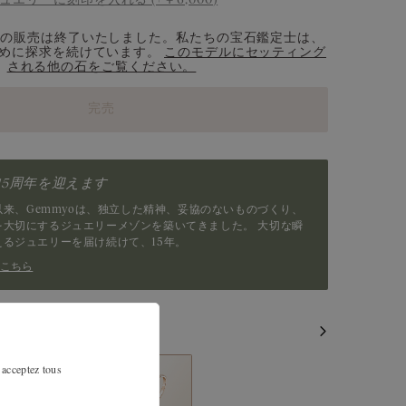
トルマリン
エメラルド
ンの販売は終了いたしました。私たちの宝石鑑定士は、
ルビー
めに探求を続けています。
このモデルにセッティング
される他の石をご覧ください。
ガーネット
完売
チョコレートダイヤモンド
グリーンサファイア
は15周年を迎えます
ツァボライト
業以来、Gemmyoは、独立した精神、妥協のないものづくり、
を大切にするジュエリーメゾンを築いてきました。 大切な瞬
えるジュエリーを届け続けて、15年。
はこちら
 acceptez tous