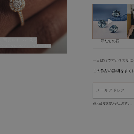
リングの最大幅 :
「私にとって、Rétrom
主石
グです。パヴェセッテ
タイプ :
ルを指の上で存在感を
フォーム：
寸法：
ョンの中でも私のお気
圧着タイプ：
写真をもっと見る
私たちの石
舗装用石材
ビジュアルについて：
より詳しく知る
宝石の数：
カラット数：
一目ぼれですか？大切に
この作品の詳細をすぐ
個人情報保護方針に同意し、