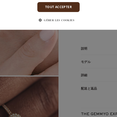
TOUT ACCEPTER
GÉRER LES COOKIES
ランス、EU、DOM TOM、スイス、日本
説明
32石のダイヤモ
モデル
Rétromant
このモデルには、パ
18金ピンクゴールド
と
す。
詳細
石のソリティアです。
ルのようなマリッジリ
フランス製
配送と返品
丁寧にケースに入れて
ます。セッティングの
隠れた欠陥に対する生
リングの石が引っかか
製品リファレンス：
れています。
フレーム
フレーム金属：
THE GEMMYO EX
平均金属重量：
クリエイティブ・ディレ