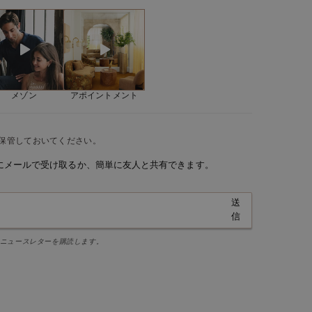
1,65 mm
antique S Pavéeリングは、完璧なバランスのエンゲージリン
ィングにセットされた4mmのセンターストーンが、このモデ
ミントトルマリン
品質
AAA
放ちながらも、控えめな印象に仕上げています。このコレクシ
ラウンドカット
に入りのひとつです！
4 mm
クローセッティング
メゾン
アポイントメント
32
0,16 ct
保管しておいてください。
にメールで受け取るか、簡単に友人と共有できます。
送
信
ニュースレターを購読します。