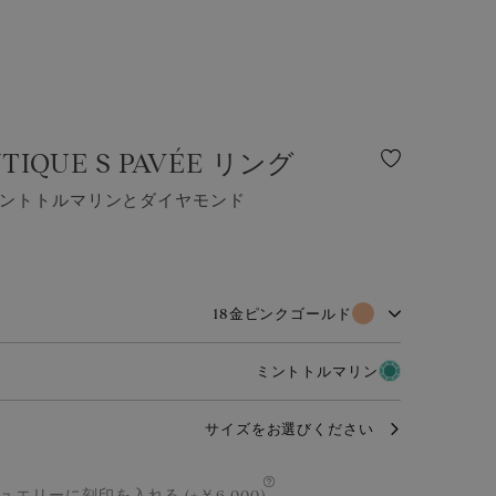
TIQUE S PAVÉE リング
ミントトルマリンとダイヤモンド
18金ピンクゴールド
を超えて愛される柔らかく温かみのある色合いが魅力の素材で
ミントトルマリン
、どんなシーンにも品格を添え、ほのかなブロンズカラーがダイ
ーネットの美しさをより一層際立たせます。
うなブルーグリーン。ミントトルマリンは、静けさと清らかさを
サイズをお選びください
。やわらかな輝きが、洗練されたジュエリーに上品なアクセント
18金ピンクゴールド
コンゴ・ナイジェリア
プラチナ950
ュエリーに刻印を入れる (+￥6,000)