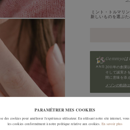
ダイヤモンド
ミント・トルマリ
アクアマリン
新しいものを選ぶた
ミントトルマリン
ブルーグレーサファイア
サファイア
Gemmyo
タンザナイト
2011年の創
そして誠実さ
間に意味を添
メゾンの軌跡
類似モデル
PARAMÉTRER MES COOKIES
e des cookies pour améliorer l'expérience utilisateur. En utilisant notre site internet, vous
les cookies conformément à notre politique relative aux cookies.
En savoir plus