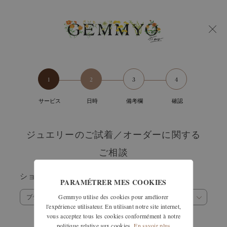
サービス
日時
備考欄
確認
ジュエリーのご試着／オーダーに関する
ご相談
ショップ
PARAMÉTRER MES COOKIES
Gemmyo utilise des cookies pour améliorer
ブティック選択
l'expérience utilisateur. En utilisant notre site internet,
vous acceptez tous les cookies conformément à notre
politique relative aux cookies.
En savoir plus