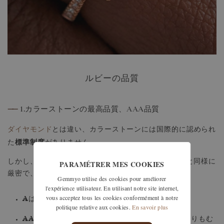
ルビーの品質
——
1.カラーストーンの最高品質、AAA品質
ダイヤモンド
とは違い、カラーストーンには国際的に認められ
標準制度
た
がありません。
しかし、（ルビーなどの）色石の認定はダイヤモンドと同様に
PARAMÉTRER MES COOKIES
厳密で、3つの品質基準が設けられています。
Gemmyo utilise des cookies pour améliorer
l'expérience utilisateur. En utilisant notre site internet,
vous acceptez tous les cookies conformément à notre
A
中程度の品質
は一般的な
を指します。
politique relative aux cookies.
En savoir plus
AA
稀少な品質
はより
のものです。大手再販業者よりもむ