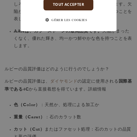
TOUT ACCEPTER
しろ地元の小規模な宝石商によって特に使用されます。欠
陥が極めて少なく、色が鮮やかな優れた品質を持つことを
表します。
GÉRER LES COOKIES
AAAは、カラーストーンの最高品質です。
欠陥がまった
くなく、優れた輝き、均一かつ鮮やかな色を持つことを表
します。
ルビーの品質評価はどのように行うのでしょうか？
国際基
ルビーの品質評価は、
ダイヤモンド
の認定に使用される
準である4C
から直接着想を得ています。詳細情報
色（Color）
：天然か、処理による加工か
重量（Carat）
：石のカラット数
カット（Cut）
またはファセット処理：石のカットの品質