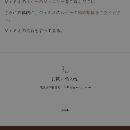
ジェミオの
ルビーのジュエリー
をご覧ください。
さらに具体的に、ジェミオの
ルビーの婚約指輪をご覧くださ
い
。
ジェミオの
貴石
をすべて見る。
クラフトマンシップ
ジェミオのジュエリーは、フランスの工房で熟練の職人
によって丁寧に作られています。伝統的な技術と厳選さ
れたストーンが融合し、唯一無二の美しい輝きを生み出
します。