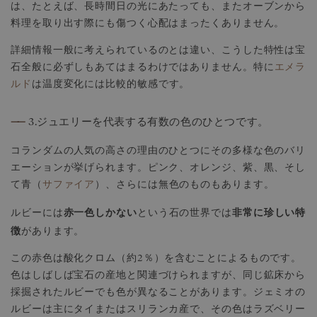
は、たとえば、長時間日の光にあたっても、またオーブンから
料理を取り出す際にも傷つく心配はまったくありません。
詳細情報一般に考えられているのとは違い、こうした特性は宝
石全般に必ずしもあてはまるわけではありません。特に
エメラ
ルド
は温度変化には比較的敏感です。
——
3.ジュエリーを代表する有数の色のひとつです。
コランダムの人気の高さの理由のひとつにその多様な色のバリ
エーションが挙げられます。ピンク、オレンジ、紫、黒、そし
て青（
サファイア
）、さらには無色のものもあります。
赤一色しかない
非常に珍しい特
ルビーには
という石の世界では
徴
があります。
この赤色は酸化クロム（約2％）を含むことによるものです。
色はしばしば宝石の産地と関連づけられますが、同じ鉱床から
採掘されたルビーでも色が異なることがあります。ジェミオの
ルビーは主にタイまたはスリランカ産で、その色はラズベリー