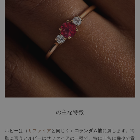
の主な特徴
コランダム族
ルビーは（
サファイア
と同じく）
に属します。簡
単に言うとルビーはサファイアの一種で、特に非常に稀少で貴