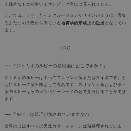
で純粋なものが多いモザンビーク産には見られません。
ここでは、こうしたインクルージョンがサインのように、異な
地質学的形成上の証拠
るふたつの大陸から来ている
となってい
ます。
FAQ
——
「ジェミオのルビーの産出国はどこですか？」
ジェミオのルビーはすべてスリランカ産またはタイ産です。と
もにルビーの産出国として有名です。スリランカ産およびタイ
産のルビーはそのラズベリーレッドの色で見分けることができ
ます。
——
「ルビーは処理が施されていますか?」
世界のほぼすべての天然カラーストーンは熱処理されていま