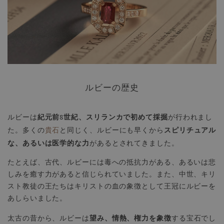
ルビーの歴史
紀元前8世紀、スリランカで初めて採掘
ルビーは
が行われまし
スピリチュアル
た。多くの
貴石
と同じく、ルビーにも早くから
な、あるいは医学的な力
があるとされてきました。
たとえば、古代、ルビーには毒への抵抗力がある、あるいは悲
しみを癒す力があると信じられていました。また、中世、キリ
スト教徒の王たちはキリストの血の象徴として王冠にルビーを
あしらいました。
望み、情熱、権力を象徴
太古の昔から、ルビーは
する宝石でし