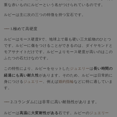
重な赤いものにルビーという名がつけられているのです。
ルビーは主に次の三つの特徴を持つ宝石です。
——
1.極めて高硬度
ルビーはモース硬度9で、地球上で最も硬い三大鉱物のひとつ
です。ルビーに傷をつけることができるのは、ダイヤモンドと
モアサナイトだけです。ルビーよりモース硬度が高いのはこの
ふたつの石だけなのです。
長い時間の
この特性により、ルビーをセットした
ジュエリー
は
経過にも高い耐久性
があります。そのため、ルビーは日常的に
身につける
ジュエリー
、例えば
婚約指輪
などに特に適していま
す。
——
2.コランダムには非常に高い耐熱性があります。
高温に大変耐性がある
ルビーは
石です。ルビーの
ジュエリー