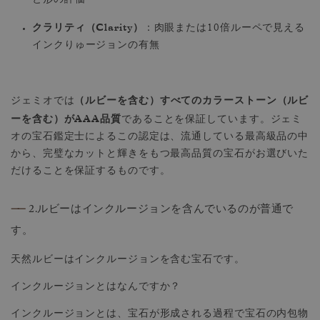
と形の評価
クラリティ（Clarity）
：肉眼または10倍ルーペで見える
インクりゅージョンの有無
（ルビーを含む）すべてのカラーストーン（ルビ
ジェミオでは
ーを含む）がAAA品質
であることを保証しています。ジェミ
オの宝石鑑定士によるこの認定は、流通している最高級品の中
から、完璧なカットと輝きをもつ最高品質の宝石がお選びいた
だけることを保証するものです。
——
2.ルビーはインクルージョンを含んでいるのが普通で
す。
天然ルビーはインクルージョンを含む宝石です。
インクルージョンとはなんですか？
インクルージョンとは、宝石が形成される過程で宝石の内包物