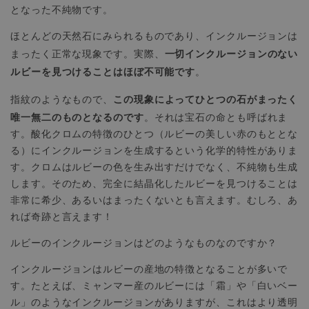
となった不純物です。
ほとんどの天然石にみられるものであり、インクルージョンは
一切インクルージョンのない
まったく正常な現象です。実際、
ルビーを見つけることはほぼ不可能です
。
この現象によってひとつの石がまったく
指紋のようなもので、
唯一無二のものとなるのです
。それは宝石の命とも呼ばれま
す。酸化クロムの特徴のひとつ（ルビーの美しい赤のもととな
る）にインクルージョンを生成するという化学的特性がありま
す。クロムはルビーの色を生み出すだけでなく、不純物も生成
します。そのため、完全に結晶化したルビーを見つけることは
非常に希少、あるいはまったくないとも言えます。むしろ、あ
れば奇跡と言えます！
ルビーのインクルージョンはどのようなものなのですか？
インクルージョンはルビーの産地の特徴となることが多いで
す。たとえば、ミャンマー産のルビーには「霜」や「白いベー
ル」のようなインクルージョンがありますが、これはより透明