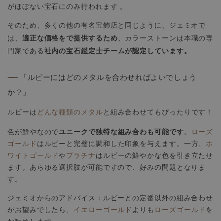
がほぼない宝石にのみ行われます 。
そのため、多くの他の有名宝飾店と同じように、ジェミオで
適正な価格をで提供するため
は、
、カラーストーンは本職の専
社内の宝石鑑定士チームが認定しています。
門家である
——
「ルビーにはどのメタルを合わせればよいでしょう
か？」
ルビーは
どんな種類のメタル
と組み合わせてもぴったりです！
ユニークで独特な組み合わも可能です
色が鮮やなので
。
ローズ
ゴールド
はルビーと完璧に調和した印象を与えます。一方、
ホ
ワイトゴールド
や
プラチナ
はルビーの鮮やかな色を引き立たせ
ます。あらゆる選択肢が可能ですので、好みの問題となりま
す。
ジェミオからのアドバイス：ルビーとの定番以外の組み合わせ
がお望みでしたら、
イエローゴールド
よりも
ローズゴールド
を