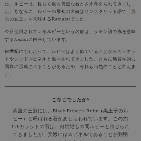
た。ルビーは、長らく最も貴重な石とさえ考えられてきまし
た。ちなみに、ルビーの最初の名前はサンスクリット語で「
貴
石
の女王」を意味するRatnarajでした。
ルビー
赤
今日使用されている
という名前は、ラテン語で
を意味
Rubens
する
に由来しています。
何世紀にもわたって、ルビーはよく似ていることから
ガーネッ
ト
やレッドスピネルと混同されてきました。ともに地質学的に
同様に形成されることがあるため、それも当然のことと言えま
す。
ご存じでしたか?
英国の王冠には、Black Prince’s Ruby（黒王子のル
ビー）と呼ばれる石があしらわれています。この約
170カラットの石は、何世紀もの間ルビーと信じられ
てきましたが、実際にはスピネルであることが判明