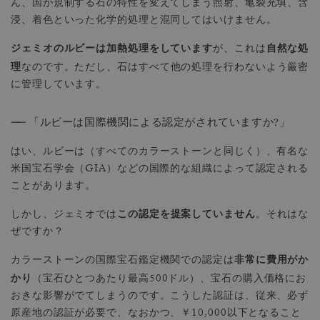
ん、国が規制する石の特性を変えてしまう照射、亀裂充填、含
浸、着色といった化学的処理と混同してはいけません。
ジェミオのルビーは加熱処理をしています
自然な処
が、これは
理
なのです。ただし、石はすべて他の処理を行わないよう厳密
に管理しています。
——
「ルビーは国際機関による認定がされていますか?」
はい、ルビーは（すべてのカラーストーンと同じく）、有名な
米国宝石学会（GIA）などの国際的な組織によって認定される
ことがあります。
この認定を提案していません
しかし、ジェミオでは
。それはな
ぜですか？
非常に費用がか
カラーストーンの国際宝石鑑定機関での認定は
かり
（宝石ひとつあたり最高500ドル）、宝石の購入価格にお
おきな影響がでてしまうのです。こうした認証は、従来、必ず
原産地の認証が必要で、なおかつ、￥10,000以下となること