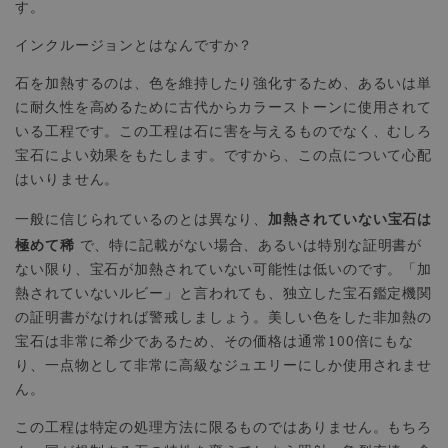
す。
インクルージョンとはなんですか？
石を加熱するのは、色を維持したり強化するため、あるいは単
に耐久性を高めるために古代からカラーストーンに使用されて
いる工程です。この工程は石に害を与えるものでなく、むしろ
宝石によい効果をもたします。ですから、この点について心配
はいりません。
加熱されていない宝石は
一般に信じられているのとは異なり、
極めて稀
で、特に記載がない場合、あるいは特別な証明書が
ない限り、宝石が加熱されていない可能性は低いのです。「加
熱されていないルビー」と言われても、独立した宝石鑑定機関
の証明書がなければ警戒しましょう。美しい色をした非加熱の
宝石は非常に希少であるため、その価格は通常100倍にもな
り、一点物として非常に高級なジュエリーにしか使用されませ
ん。
この工程は特定の処理方法に限るものではありません。もちろ