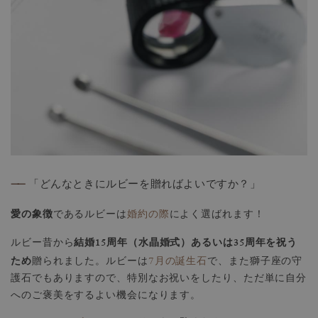
——
「どんなときにルビーを贈ればよいですか？」
愛の象徴
であるルビーは
婚約の際
によく選ばれます！
結婚15周年（水晶婚式）あるいは35周年を祝う
ルビー昔から
ため
贈られました。ルビーは
7月の誕生石
で、また獅子座の守
護石でもありますので、特別なお祝いをしたり、ただ単に自分
へのご褒美をするよい機会になります。