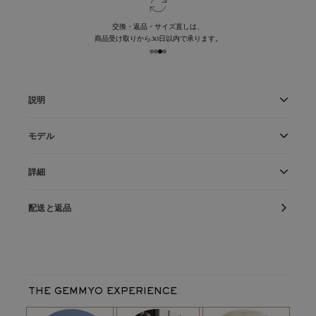
交換・返品・サイズ直しは、
商品受け取りから30日以内で承ります。
説明
4mmのセンターストーンを中心に、28石のダイヤ
モデル
モンドが二重のヘイローを描き、パヴェセッティン
グがその輝きをいっそう際立たせるデザイン
ミントトルマリン
と
18金ピンクゴールド
のLefkosリングは、
レフコス 4mm パヴェ リングは、
フォーブル
や
レ
詳細
4mmのセンターストーンを2石のダイヤモンドのヘイローで囲
トロマンティーク
のマリッジリングとの重ね付けも
んでいます。このモデルでは、最初のダイヤモンドの縁取り
フランス製
美しく調和します
配送と返品
丁寧にケースに入れて発送
が、12石の2mmのダイヤモンドで2重に囲まれています。精密
また、パヴェなしのデザインとして
レフコス 4mm
隠れた欠陥に対する生涯保証
もご用意しています
で緻密な製造技術の賜物であるこのモデルは、控えめさと輝き
製品リファレンス：
D1274M4P60Q1
を完璧に調和させています。セッティングの先端にある爪は、
フレーム
宝石を固定したのちに丸く磨かれています。リングの石が引っ
フレーム金属：
18金ピンクゴールド
かかってしまうこともなく、安心して着用できるようにデザイ
平均金属重量：
2,8
g
THE GEMMYO EXPERIENCE
リングの最大幅 :
1,7 mm
ンされています。
主石