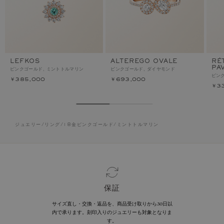
LEFKOS
ALTEREGO OVALE
RÉ
PA
ピンクゴールド, ミントトルマリン
ピンクゴールド, ダイヤモンド
ピン
￥385,000
￥693,000
￥3
ジュエリー
/
リング
/
18金ピンクゴールド
/
ミントトルマリン
保証
サイズ直し・交換・返品を、商品受け取りから30日以
内で承ります。刻印入りのジュエリーも対象となりま
す。