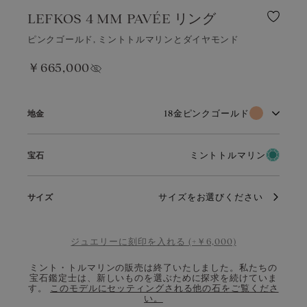
LEFKOS 4 MM PAVÉE リング
ピンクゴールド, ミントトルマリンとダイヤモンド
￥665,000
価格を表示する
18金ピンクゴールド
地金
18金ホワイトゴールド
18金ピンクゴールド
ミントトルマリン
宝石
18金イエローゴールド
ダイヤモンド
ルビー
エメラルド
ピンクゴールドは、時を超えて愛される柔らかく温かみのある色
サイズをお選びください
サイズ
合いが魅力の素材です。その優美な輝きは、どんなシーンにも品
格を添え、ほのかなブロンズカラーがダイヤモンド、ルビー、ガ
アクアマリン
ガーネット
ーネットの美しさをより一層際立たせます。
ジュエリーに刻印を入れる (+￥6,000)
ミントトルマリン
チョコレートダイヤモンド
ミント・トルマリンの販売は終了いたしました。私たちの
ブルーグレーサファイア
コニャック ダイヤモンド
宝石鑑定士は、新しいものを選ぶために探求を続けていま
す。
このモデルにセッティングされる他の石をご覧くださ
い。
サファイア
イエローサファイア