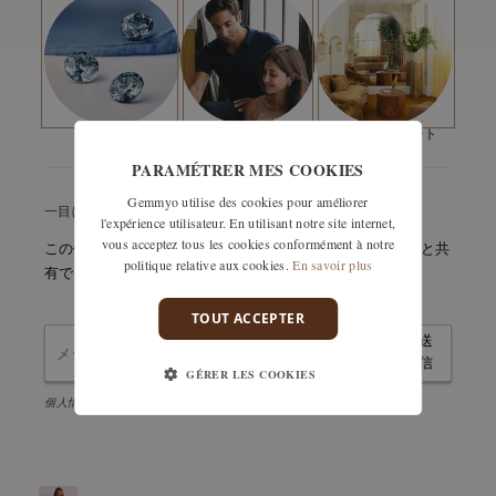
タイプ :
ミントトルマリン
品質
AAA
クリエイティブ・ディレクターから一言
フォーム：
ラウンドカット
寸法：
レフコス 4mm パヴェ リングでは、デイジーモチーフを太陽の
4 mm
圧着タイプ：
クローセッティング
ようにまばゆく輝くデザインとして再解釈しました。
舗装用石材
宝石の数：
40
私たちの石
メゾン
アポイントメント
二重のヘイローとセッティングにあしらわれた一石一石のダイ
カラット数：
0,51 ct
PARAMÉTRER MES COOKIES
ヤモンドは、センターストーンの光を最大限に引き立てるよ
う、精緻にセッティングされています。
Gemmyo utilise des cookies pour améliorer
一目ぼれですか？大切に保管しておいてください。
l'expérience utilisateur. En utilisant notre site internet,
vous acceptez tous les cookies conformément à notre
この作品の詳細をすぐにメールで受け取るか、簡単に友人と共
時を超えて輝き続けるこのリングは、共に歩む未来を象徴す
politique relative aux cookies.
En savoir plus
有できます。
る、理想的なエンゲージメントリングとしてふさわしい存在で
す。
TOUT ACCEPTER
送
信
GÉRER LES COOKIES
個人情報保護方針に同意し、ニュースレターを購読します。