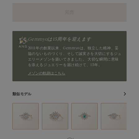
タンザナイト
グリーンサファイア
完売
トルマリン
ツァボライト
澄んだ海を思わせるようなブルーグリーン。ミントトルマリン
は、静けさと清らかさを宿した繊細な一石です。やわらかな輝き
Gemmyoは15周年を迎えます
が、洗練されたジュエリーに上品なアクセントを添えます。原産
地：コンゴ・ナイジェリア
2011年の創業以来、Gemmyoは、独立した精神、妥
協のないものづくり、そして誠実さを大切にするジュ
エリーメゾンを築いてきました。 大切な瞬間に意味
を添えるジュエリーを届け続けて、15年。
メゾンの軌跡はこちら
類似モデル