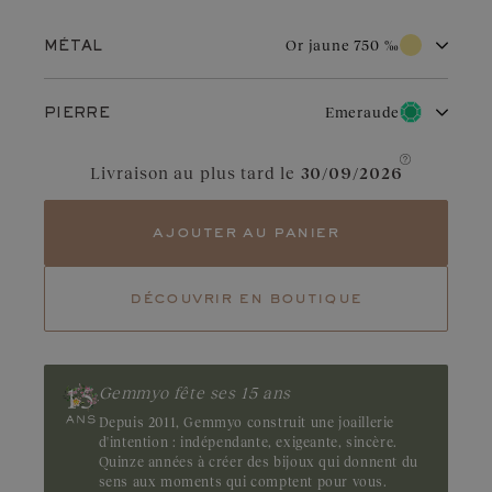
Afficher le prix
Or jaune 750 ‰
MÉTAL
Or blanc 750 ‰
Or rose 750 ‰
Emeraude
PIERRE
Or jaune 750 ‰
Diamant
Rubis
Par son éclat chaud et traditionnel, l’or jaune séduit par son
Livraison au plus tard le
30/09/2026
intemporalité. Il apporte une touche radieuse à tous les styles.
Bien entretenu, il vieillit avec grâce et conserve sa brillance au fil
Aigue-marine
Grenat
des années.
ajouter au panier
Saphir
Tsavorite
découvrir en boutique
Tanzanite
Emeraude
Tourmaline
Magnétique, l’émeraude fascine par son vert profond et
envoûtant. Ses inclusions naturelles, dites jardins, accentuent
Gemmyo fête ses 15 ans
son caractère unique et mystérieux. Origine : Brésil ou Zambie
Depuis 2011, Gemmyo construit une joaillerie
d'intention : indépendante, exigeante, sincère.
Quinze années à créer des bijoux qui donnent du
sens aux moments qui comptent pour vous.