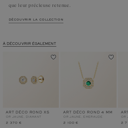
que leur précieuse retenue.
découvrir la collection
À DÉCOUVRIR ÉGALEMENT
ART DÉCO ROND XS
ART DÉCO ROND 4 MM
AR
OR JAUNE, DIAMANT
OR JAUNE, EMERAUDE
OR 
2 370 €
2 100 €
2 7