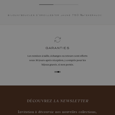
bijoux
/
boucles d'oreilles
/
or jaune 750 ‰
/
emeraude
garanties
Les remises à taille, échanges ou retours sont offerts
sous 30 jours après réception, y compris pour les
bijoux gravés, si non portés.
DÉCOUVREZ
LA NEWSLETTER
Invitation à découvrir nos nouvelles collections,