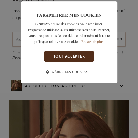
PRÉCIEUSEMENT.
Recevez immédiatement le détail de cette création par e-mail
PARAMÉTRER MES COOKIES
ou partagez-la facilement avec un proche.
Gemmyo utilise des cookies pour améliorer
l'expérience utilisateur. En utilisant notre site internet,
vous acceptez tous les cookies conformément à notre
envoyer
politique relative aux cookies.
En savoir plus
En validant, j'accepte la
politique de confidentialité
et d'être abonné à
La
TOUT ACCEPTER
Newsletter
GÉRER LES COOKIES
LA COLLECTION ART DÉCO
ARTISANAT FRANÇAIS
PIERRES