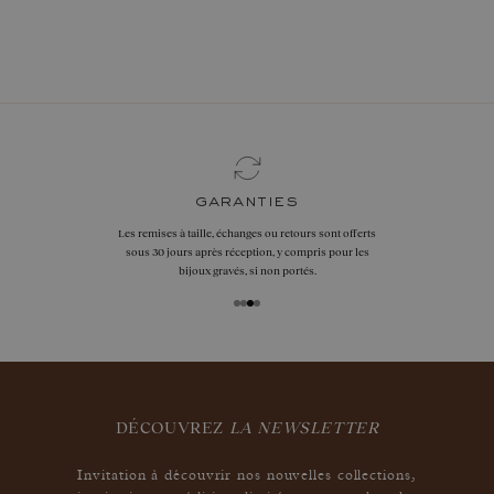
réserver vite
garanties
Les remises à taille, échanges ou retours sont offerts
sous 30 jours après réception, y compris pour les
bijoux gravés, si non portés.
DÉCOUVREZ
LA NEWSLETTER
Invitation à découvrir nos nouvelles collections,