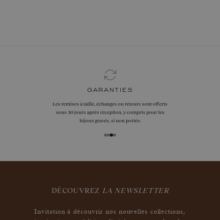
réserver vite
garanties
Les remises à taille, échanges ou retours sont offerts
sous 30 jours après réception, y compris pour les
bijoux gravés, si non portés.
DÉCOUVREZ
LA NEWSLETTER
Invitation à découvrir nos nouvelles collections,