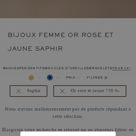
BIJOUX FEMME OR ROSE ET
JAUNE SAPHIR
bagues
pendentifs
boucles d'oreilles
bracelets
tous les 
filtres
prix
Saphir
Or rose et jaune 750 ‰
Nous n'avons malheureusement pas de produits répondant à
cette sélection.
Élargissez votre recherche en retirant un ou plusieurs filtres ou