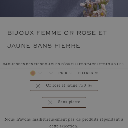
BIJOUX FEMME OR ROSE ET
JAUNE SANS PIERRE
bagues
pendentifs
boucles d'oreilles
bracelets
tous les 
filtres
prix
Or rose et jaune 750 ‰
Sans pierre
Nous n'avons malheureusement pas de produits répondant à
cette sélection.