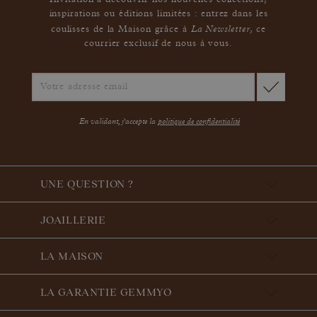
Invitation à découvrir nos nouvelles collections,
inspirations ou éditions limitées : entrez dans les
La Newsletter
coulisses de la Maison grâce à
,
ce
courrier exclusif de nous à vous.
En validant, j'accepte la
politique de confidentialité
UNE QUESTION ?
JOAILLERIE
LA MAISON
LA GARANTIE GEMMYO