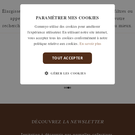
Élargissez votre recherche en retirant un ou plusieurs filtres ou
PARAMÉTRER MES COOKIES
appelez nous au 01 42 46 90 89 pour discuter de votre
Gemmyo utilise des cookies pour améliorer
recherche et voir comment nous pouvons y répondre au mieux.
l'expérience utilisateur. En utilisant notre site internet,
vous acceptez tous les cookies conformément à notre
politique relative aux cookies.
En savoir plus
TOUT ACCEPTER
garanties
Les remises à taille, échanges ou retours sont offerts
GÉRER LES COOKIES
sous 30 jours après réception, y compris pour les
bijoux gravés, si non portés.
DÉCOUVREZ
LA NEWSLETTER