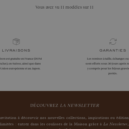
Vous avez vu 11 modèles sur 11
livraisons
garanties
aison est gratuite en France (DOM
Les remises à taille, échanges ou
clus), en Suisse, ainsi que dans
sont offerts sous 30 jours après r
l'Union européenne et au Japon.
y compris pour les bijoux gravés
portés.
DÉCOUVREZ
LA NEWSLETTER
Invitation à découvrir nos nouvelles collections, inspirations ou édition
La Newsletter
limitées : entrez dans les coulisses de la Maison grâce à
,