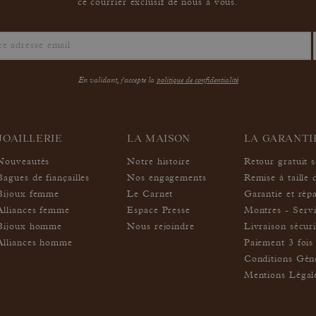
ce courrier exclusif de nous à vous.
En validant, j'accepte la
politique de confidentialité
JOAILLERIE
LA MAISON
LA GARANT
Nouveautés
Notre histoire
Retour gratuit 
Bagues de fiançailles
Nos engagements
Remise à taille 
Bijoux femme
Le Carnet
Garantie et rép
Alliances femme
Espace Presse
Montres - Servi
Bijoux homme
Nous rejoindre
Livraison sécur
Alliances homme
Paiement 3 fois 
Conditions Géné
Mentions Légal