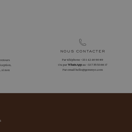
nous contacter
Par téléphone
+33 1 42 46 90 89
 retours
Ou par
WhatsApp
au
+33 7 55 53 68 17
éception,
Par email
hello@gemmyo.com
, si non
s