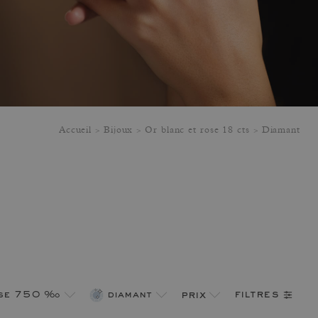
Accueil
Bijoux
Or blanc et rose 18 cts
Diamant
filtres
ose 750 ‰
diamant
prix