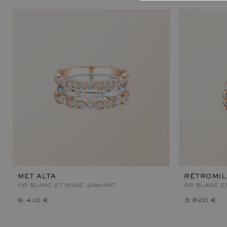
MET ALTA
RÉTROMI
OR BLANC ET ROSE, DIAMANT
OR BLANC E
6 410 €
3 820 €