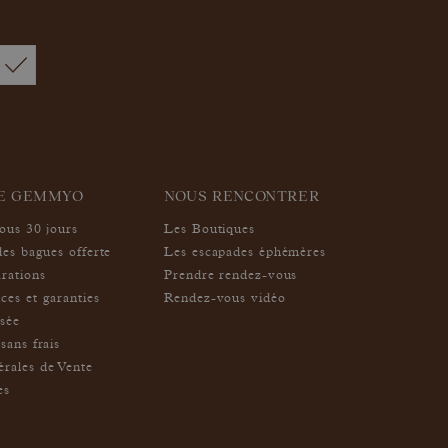
IE GEMMYO
NOUS RENCONTRER
sous 30 jours
Les Boutiques
des bagues offerte
Les escapades éphémères
arations
Prendre rendez-vous
ces et garanties
Rendez-vous vidéo
isée
sans frais
rales de Vente
es