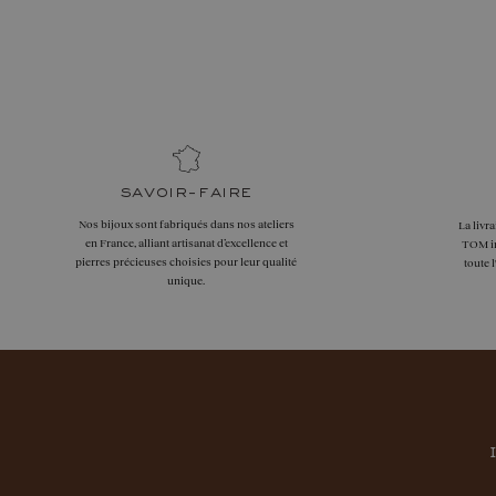
savoir-faire
Nos bijoux sont fabriqués dans nos ateliers
La livr
en France, alliant artisanat d’excellence et
TOM in
pierres précieuses choisies pour leur qualité
toute 
unique.