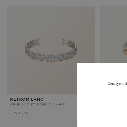
Gemmyo utilis
RÉTROMILANO
MET DUO 
OR BLANC ET ROSE, DIAMANT
OR BLANC E
7 630 €
2 630 €