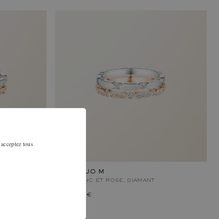
 acceptez tous
MET DUO M
OR BLANC ET ROSE, DIAMANT
3 440 €