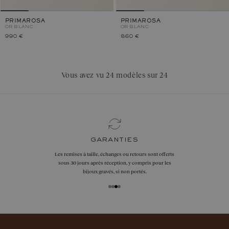
PRIMAROSA
PRIMAROSA
OR BLANC
OR BLANC
990 €
860 €
Vous avez vu 24 modèles sur 24
garanties
Les remises à taille, échanges ou retours sont offerts
sous 30 jours après réception, y compris pour les
bijoux gravés, si non portés.