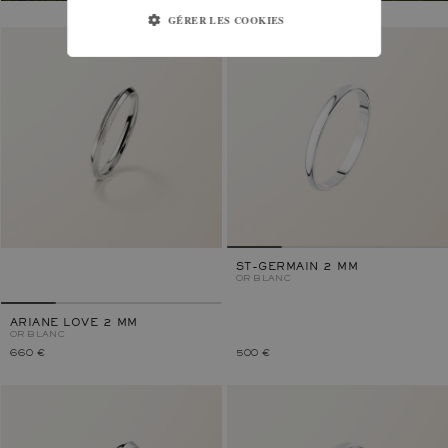
GÉRER LES COOKIES
ST-GERMAIN 2 MM
OR BLANC
ARIANE LOVE 2 MM
OR BLANC
660 €
500 €