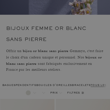
BIJOUX FEMME OR BLANC
SANS PIERRE
bijou or blanc sans pierre
Offrir un
Gemmyo, c'est faire
bijoux or
le choix d'un cadeau unique et personnel. Nos
blanc sans pierre
sont fabriqués exclusivement en
France par les meilleurs ateliers.
bagues
pendentifs
boucles d'oreilles
bracelets
tous les 
filtres
prix