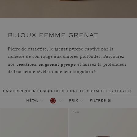
BIJOUX FEMME GRENAT
Pierre de caractère, le grenat pyrope captive par la
richesse de son rouge aux ombres profondes. Parcourez
créations en grenat pyrope
nos
et laissez la profondeur
de leur teinte révéler toute leur singularité.
bagues
pendentifs
boucles d'oreilles
bracelets
tous les 
filtres
métal
prix
NEW