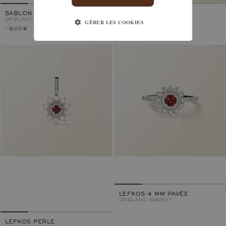
SABLON 4 MM
LADY DUO OVALE
OR BLANC, GRENAT
OR BLANC, GRENAT
GÉRER LES COOKIES
1 820 €
1 930 €
LEFKOS 4 MM PAVÉE
OR BLANC, GRENAT
LEFKOS PERLE