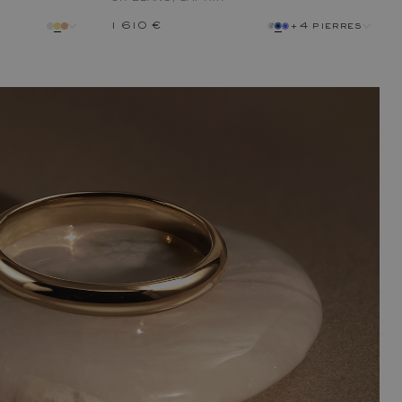
1 610 €
+4 pierres
pierre
métal