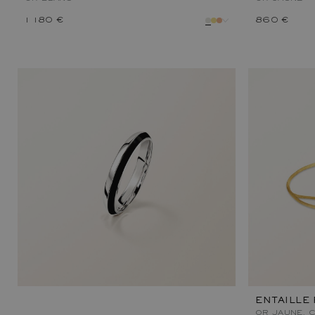
1 180 €
860 €
métal
métal
ENTAILLE
OR JAUNE,