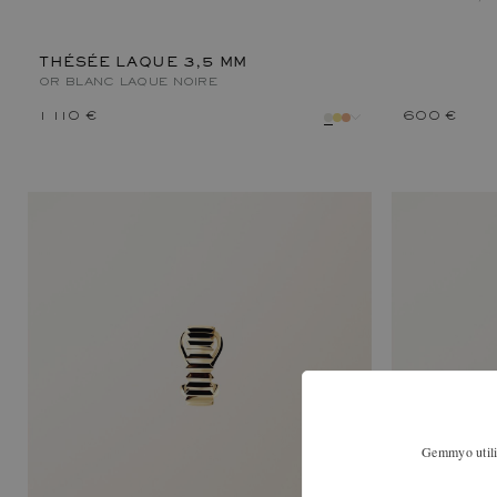
THÉSÉE LAQUE 3,5 MM
OR BLANC
LAQUE NOIRE
1 110 €
600 €
métal
couleur
Gemmyo utilis