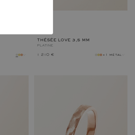
THÉSÉE LOVE 3,5 MM
PLATINE
1 210 €
+1 métal
métal