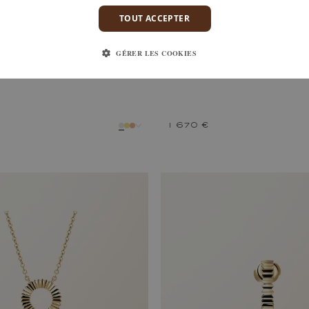
TOUT ACCEPTER
M
ENTAILLE S PAVÉE
OR BLANC, DIAMANT
GÉRER LES COOKIES
1 670 €
métal