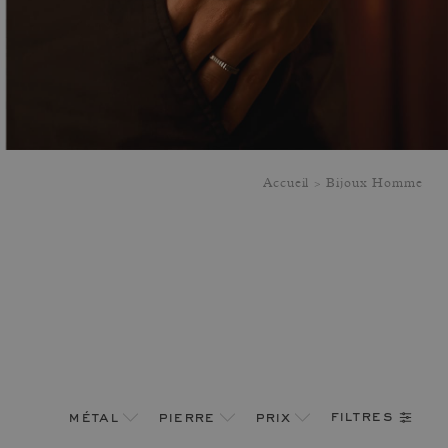
Accueil
Bijoux Homme
filtres
métal
pierre
prix