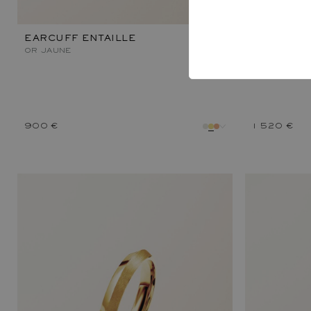
EARCUFF ENTAILLE
ENTAILLE 
OR JAUNE
OR BLANC
900 €
1 520 €
métal
métal