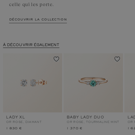
celle qui les porte.
découvrir la collection
À DÉCOUVRIR ÉGALEMENT
LADY XL
BABY LADY DUO
LA
OR ROSE, DIAMANT
OR ROSE, TOURMALINE MINT
OR 
1 830 €
1 370 €
1 6