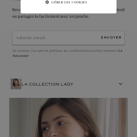
GÉRER LES COOKIES
Recevez immédiatement le détail de cette création par e-mail
ou partagez-la facilement avec un proche.
envoyer
En validant, j'accepte la
politique de confidentialité
et d'être abonné à
La
Newsletter
LA COLLECTION LADY
ARTISANAT FRANÇAIS
PIERRES