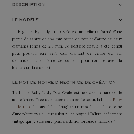
DESCRIPTION
Un solitaire épaulé de deux diamants ronds de 2,3
LE MODÈLE
mm
Un anneau tout en finesse de 1,7 mm qui met en
La bague Baby Lady Duo Ovale est un solitaire formé d’une
avant une pierre de centre en diamant
pierre de centre de 5x4 mm sertie de part et d’autre de deux
Une bague de fiançailles conçue pour s’encastrer
diamants ronds de 2,3 mm. Ce solitaire épaulé a été conçu
parfaitement avec l’alliance
Faubourg Courbée
pour pouvoir être serti d’un diamant de centre ou,
sur
demande
, d’une pierre de couleur pour rompre avec la
blancheur du diamant.
LE MOT DE NOTRE DIRECTRICE DE CRÉATION
"La bague Baby Lady Duo Ovale est née des demandes de
nos clientes. Face au succès de sa petite sœur, la bague
Baby
Lady Duo
, il nous fallait imaginer un modèle similaire, orné
d’une pierre ovale. Le résultat ? Une bague à l’allure légèrement
vintage qui, je suis sûre, plaira à de nombreuses fiancées !"