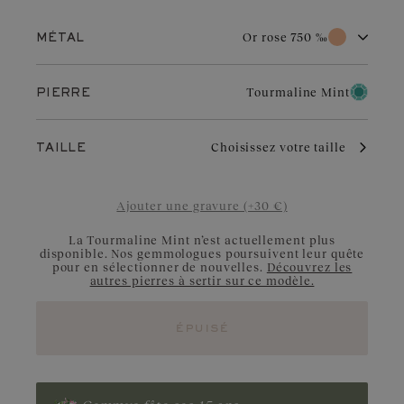
Afficher le prix
Or rose 750 ‰
MÉTAL
Or blanc 750 ‰
Or rose 750 ‰
Tourmaline Mint
PIERRE
Or jaune 750 ‰
Platine 950 ‰
Diamant
Tourmaline Mint
L’or rose doit son charme unique à sa couleur subtile et
Choisissez votre taille
TAILLE
chaleureuse qui résiste au temps. Il s’adapte parfaitement à
D’un vert d’eau clair presque cristallin, la tourmaline menthe
toutes les occasions. Légèrement cuivré, il met en valeur les
incarne la sérénité et la pureté. Pierre subtile à l’éclat apaisant,
diamants, rubis ou grenats.
idéale pour souligner les créations les plus raffinées. Origine :
Congo et Nigéria
Ajouter une gravure (+30 €)
La Tourmaline Mint n’est actuellement plus
disponible. Nos gemmologues poursuivent leur quête
pour en sélectionner de nouvelles.
Découvrez les
autres pierres à sertir sur ce modèle.
épuisé