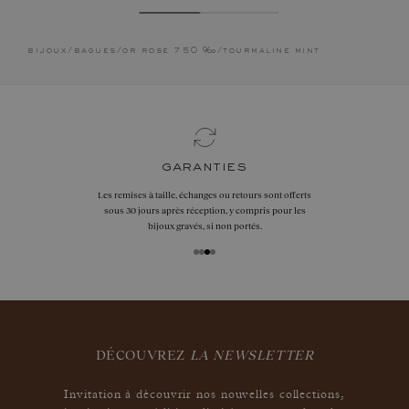
bijoux
/
bagues
/
or rose 750 ‰
/
tourmaline mint
garanties
Les remises à taille, échanges ou retours sont offerts
sous 30 jours après réception, y compris pour les
bijoux gravés, si non portés.
DÉCOUVREZ
LA NEWSLETTER
Invitation à découvrir nos nouvelles collections,