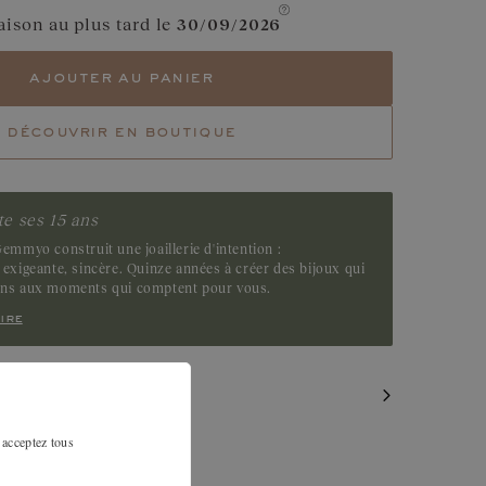
aison au plus tard le
30/09/2026
50 ‰
Or rose et blanc 750 ‰
ajouter au panier
50 ‰
découvrir en boutique
e ses 15 ans
emmyo construit une joaillerie d'intention :
exigeante, sincère. Quinze années à créer des bijoux qui
ens aux moments qui comptent pour vous.
ire
MILAIRES
 acceptez tous