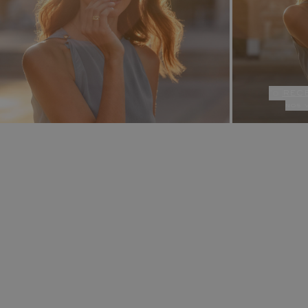
rec
nos 