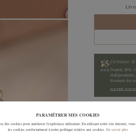
Livr
Or jaune et rose 7
Or rose et jaune 7
Gemmyo fêt
Depuis 2011, G
indépendante, 
donnent du s
notre histo
LES MODÈLES SI
PARAMÉTRER MES COOKIES
e des cookies pour améliorer l'expérience utilisateur. En utilisant notre site internet, vous
les cookies conformément à notre politique relative aux cookies.
En savoir plus