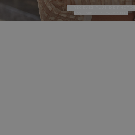
recevez plus de photo
nos visuels :
en savoir plus