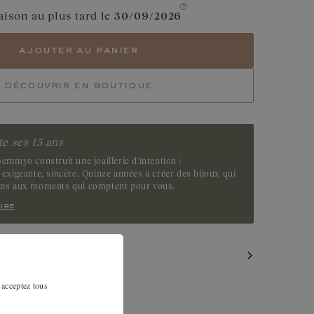
aison au plus tard le
30/09/2026
50 ‰
Or rose et blanc 750 ‰
ajouter au panier
50 ‰
découvrir en boutique
e ses 15 ans
emmyo construit une joaillerie d'intention :
exigeante, sincère. Quinze années à créer des bijoux qui
ens aux moments qui comptent pour vous.
ire
MILAIRES
 acceptez tous