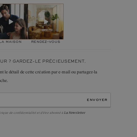
u :
9,4 mm
 DIRECTRICE DE CRÉATION
Diamant
de qualité
HSI
minimum
moi une des pièces qui incarne le mieux la collection
Rond
2 mm
Clou
du métal pour façonner les moindres détails de la monture
la maison
rendez-vous
24
écis des diamants, tout est là. Un modèle résolument italien,
0,63
ct
UR ? GARDEZ-LE PRÉCIEUSEMENT.
le détail de cette création par e-mail ou partagez-la
oche.
envoyer
itique de confidentialité
et d'être abonné à
La Newsletter