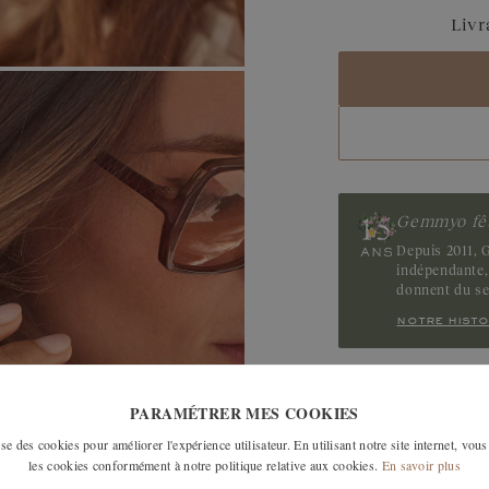
Livr
Or jaune et rose 7
Or rose et jaune 7
Gemmyo fêt
Depuis 2011, G
indépendante, 
donnent du s
notre histo
LES MODÈLES SI
PARAMÉTRER MES COOKIES
e des cookies pour améliorer l'expérience utilisateur. En utilisant notre site internet, vous
les cookies conformément à notre politique relative aux cookies.
En savoir plus