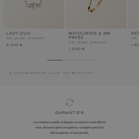
LADY DUO
MATHURINS 2 MM
RÉ
PAVÉE
OR JAUNE, DIAMANT
OR 
OR JAUNE, DIAMANT
2 010 €
1 6
1 530 €
bijoux
/
bagues
/
or jaune 750 ‰
/
diamant
garanties
Les remises à taille, échanges ou retours sont offerts
sous 30 jours après réception, y compris pour les
bijoux gravés, si non portés.