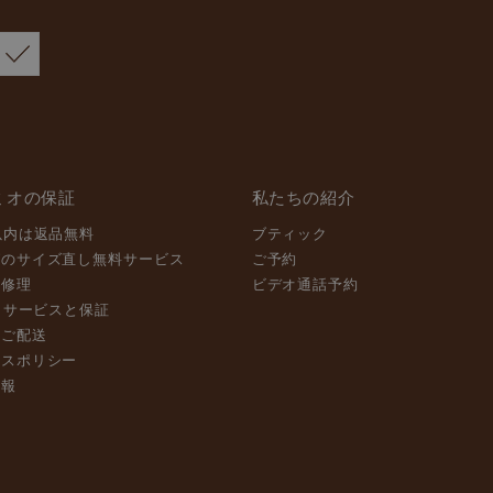
ミオの保証
私たちの紹介
以内は返品無料
ブティック
グのサイズ直し無料サービス
ご予約
と修理
ビデオ通話予約
- サービスと保証
なご配送
ルスポリシー
情報