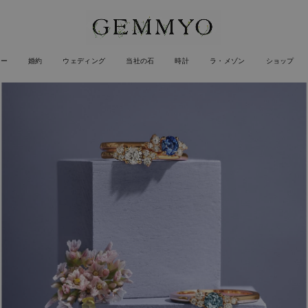
リー
婚約
ウェディング
当社の石
時計
ラ・メゾン
ショップ