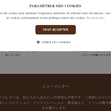
申し訳ございませんが、該当する商品はございません。
PARAMÉTRER MES COOKIES
または01 42 46 90 89までお電話ください。
e des cookies pour améliorer l'expérience utilisateur. En utilisant notre site internet, vous
les cookies conformément à notre politique relative aux cookies.
En savoir plus
TOUT ACCEPTER
配送
保証
GÉRER LES COOKIES
（DOM TOMを含む）、スイス、
サイズ直し・交換・返品を、商品
域、日本への送料無料サービスを提
から30日以内で承ります。刻印
供しています。
ュエリーも対象となります
ニュースレター
ご登録いただい
ースレターは、私たちからあなたへの特別な手紙です。
新しいコレクション、インスピレーション、限定版など、メゾンの舞台
をお届けします。