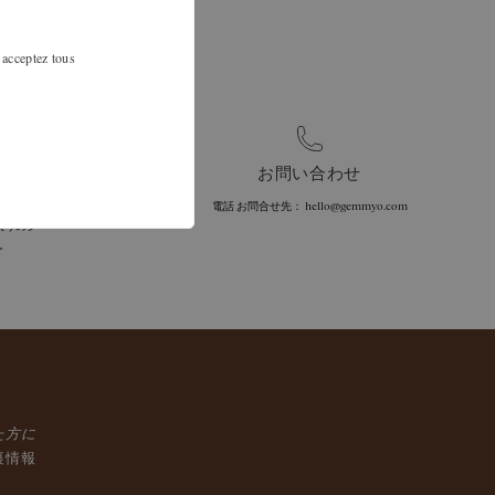
 acceptez tous
お問い合わせ
電話
お問合せ先：
hello@gemmyo.com
受け取り
入りのジ
。
た方に
裏情報