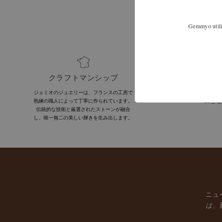
Gemmyo utilis
クラフトマンシップ
ジェミオのジュエリーは、フランスの工房で
フランス
熟練の職人によって丁寧に作られています。
EU全
伝統的な技術と厳選されたストーンが融合
し、唯一無二の美しい輝きを生み出します。
ニュ
は、