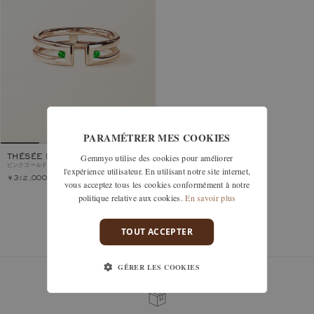
PARAMÉTRER MES COOKIES
Gemmyo utilise des cookies pour améliorer
THÉSÉE DUO
ピンクゴールド, ツァボライト
l'expérience utilisateur. En utilisant notre site internet,
￥312,000
vous acceptez tous les cookies conformément à notre
politique relative aux cookies.
En savoir plus
TOUT ACCEPTER
1モデル中1モデルを見た
GÉRER LES COOKIES