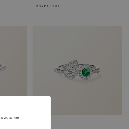
￥789,000
 acceptez tous
ド