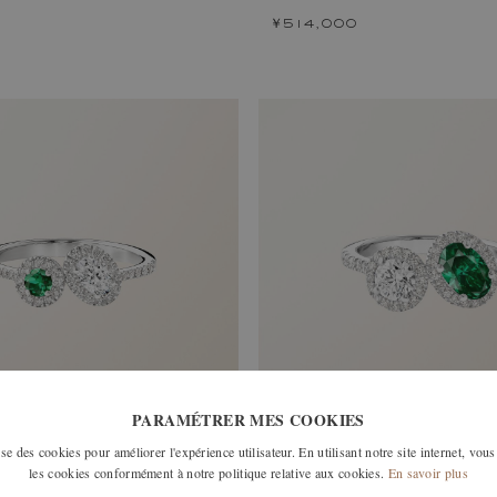
￥514,000
PARAMÉTRER MES COOKIES
e des cookies pour améliorer l'expérience utilisateur. En utilisant notre site internet, vous
 OVALE
ALTEREGO OVALE L
les cookies conformément à notre politique relative aux cookies.
En savoir plus
, エメラルドとダイヤモンド
ホワイトゴールド, エメラルドとダイヤモン