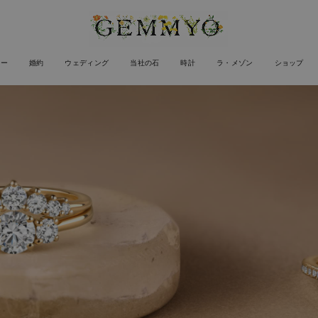
リー
婚約
ウェディング
当社の石
時計
ラ・メゾン
ショップ