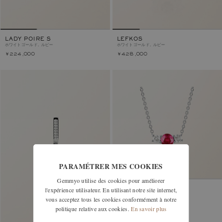
LADY POIRE S
LEFKOS
ホワイトゴールド, ルビー
ホワイトゴールド, ルビー
￥224,000
￥428,000
PARAMÉTRER MES COOKIES
Gemmyo utilise des cookies pour améliorer
l'expérience utilisateur. En utilisant notre site internet,
LADY DUO
ホワイトゴールド, ルビー
vous acceptez tous les cookies conformément à notre
politique relative aux cookies.
En savoir plus