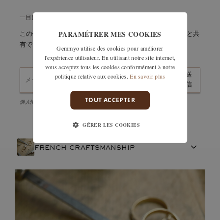
一目ぼれですか？大切に保管しておいてください。
PARAMÉTRER MES COOKIES
この作品の詳細をすぐにメールで受け取るか、簡単に友人と共
有できます。
Gemmyo utilise des cookies pour améliorer
l'expérience utilisateur. En utilisant notre site internet,
vous acceptez tous les cookies conformément à notre
送
politique relative aux cookies.
En savoir plus
信
TOUT ACCEPTER
個人情報保護方針に同意し、ニュースレターを購読します。
GÉRER LES COOKIES
FRENCH CRAFTSMANSHIP
宝石
責任あるものづくり