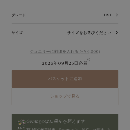
18金イエローゴールド
プラチナ950
ダイヤモンド
純白の輝きと優れた耐久性を兼ね備えたホワイトゴールドは、ウ
HSI
グレード
ェディングジュエリーとして高い人気を誇ります。そのエレガン
ダイヤモンドは、まばゆい透明感と澄んだ輝きで人々を魅了しま
トな佇まいは、洗練されたジュエリーの象徴として愛されていま
す。内側からあふれる煌めきと比類のない輝きが、一つひとつの
す。定期的なお手入れを施すことで、その魅力と輝きを長く保つ
ファセットの美しさと均整を際立たせます。また、0.3カラット
サイズをお選びください
ことができます。
以上のダイヤモンドには常にGIAまたはHRDの証明書を同封して
サイズ
います。
ジュエリーに刻印を入れる (+￥6,000)
2026年09月25日
必着
バスケットに追加
ショップで見る
Gemmyoは15周年を迎えます
2011年の創業以来、Gemmyoは、独立した精神、妥