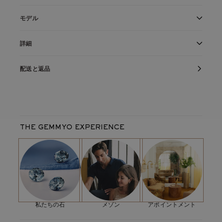
Gemmyoの最高級マリッジリング
モデル
ほぼ全周にストーンをあしらい、指に光のラインを
演出するジュエル。
18金ホワイトゴールド
フォブールのウェディング・リングのデ
細いエンゲージリングとの相性も抜群です。
詳細
ザインは、ジュエリー製作の芸術の域に達しています。30石
以上の1.3mmのダイヤモンド（指のサイズによって数は異なり
フランス製
配送と返品
丁寧にケースに入れて発送
ます）を、「ストレートエッジ」の細いメタルバンドに1石ず
隠れた欠陥に対する生涯保証
つセッティングしなければなりませんでした。つまり、単に金
製品リファレンス：
D155M2P1Q2
属の爪で固定するのではなく、舗石を細い金属のレールに埋め
フレーム
込み、爪の役割を果たす小さな「ボール」で固定しているので
フレーム金属：
18金ホワイトゴールド
す。
平均金属重量：
1,3
g
THE GEMMYO EXPERIENCE
リングの最大幅 :
1,6 mm
主要な宝石
クリエイティブ・ディレクターから一言
タイプ :
ダイヤモンド
最低
HSI
最低
「私にとって、フォブールのマリッジリングは、完璧なマリッ
フォーム：
ラウンドカット
寸法：
ジリングの資質をすべて備えています。シンプルで控えめです
1.3 mm
圧着タイプ：
パヴェセッティング
が、その繊細さに匹敵するものです。
宝石の数：
35
カラット数：
0,42
ct
私たちの石
メゾン
アポイントメント