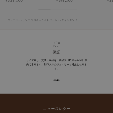
￥328,000
￥318,000
￥2
ジュエリー
/
リング
/
18金ホワイトゴールド
/
ダイヤモンド
保証
サイズ直し・交換・返品を、商品受け取りから30日以
内で承ります。刻印入りのジュエリーも対象となりま
す。
ニュースレター