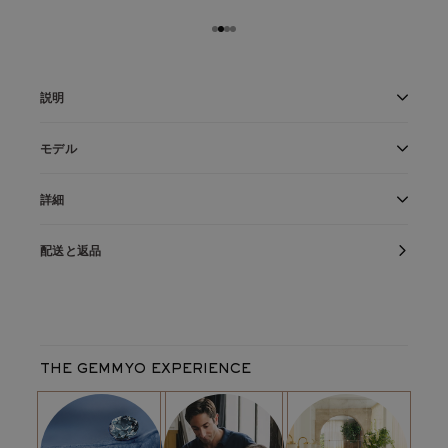
説明
15石のラウンド・ダイヤモンドを敷き詰めたカーブ
モデル
のあるマリッジリング
丸い6mmのArt Décoリングのラインと完璧にマッ
18金ホワイトゴールド
のArt Déco 6mmマリッジリングは、エ
チしたグラフィック・デザイン
詳細
ンゲージリングとマリッジリングを同じ指に着けたい方に最適
マリッジリングを一回り小さくした、5mmのArt
です。このデザインは、
丸い6mmのArt Décoリングに合わせ
フランス製
Décoマリッジリング
配送と返品
丁寧にケースに入れて発送
て
特別に作られました。手作業で丁寧にセッティングされた15
隠れた欠陥に対する生涯保証
石のラウンドダイヤモンドが、アンサンブルに輝きを添えてい
製品リファレンス：
D1255M2P1Q2
ます。グラフィックで調和のとれた仕上がりです！
フレーム
フレーム金属：
18金ホワイトゴールド
平均金属重量：
2,05
g
クリエイティブ・ディレクターから一言
THE GEMMYO EXPERIENCE
リングの最大幅 :
2,2 mm
「私はデザインを細部まで考え、できるだけ多くの組み合わせ
主要な宝石
を想像するのが好きです。ここでは、
6mmのArt Decoリング
タイプ :
ダイヤモンド
最低
HSI
最低
と
重ね付けできるようにデザインされた結婚指輪を想像しまし
フォーム：
ラウンドカット