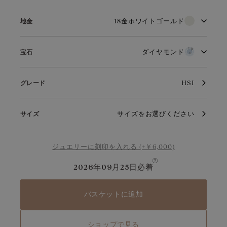
価格を表示する
18金ホワイトゴールド
地金
18金ホワイトゴールド
18金ピンクゴールド
ダイヤモンド
宝石
18金イエローゴールド
ダイヤモンド
純白の輝きと優れた耐久性を兼ね備えたホワイトゴールドは、ウ
HSI
グレード
ェディングジュエリーとして高い人気を誇ります。そのエレガン
ダイヤモンドは、まばゆい透明感と澄んだ輝きで人々を魅了しま
トな佇まいは、洗練されたジュエリーの象徴として愛されていま
す。内側からあふれる煌めきと比類のない輝きが、一つひとつの
す。定期的なお手入れを施すことで、その魅力と輝きを長く保つ
ファセットの美しさと均整を際立たせます。また、0.3カラット
サイズをお選びください
ことができます。
以上のダイヤモンドには常にGIAまたはHRDの証明書を同封して
サイズ
います。
ジュエリーに刻印を入れる (+￥6,000)
2026年09月25日
必着
バスケットに追加
ショップで見る