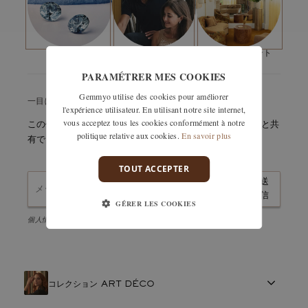
寸法：
た。結果は？素晴らしい"
12/10と11/10
圧着タイプ：
パヴェセッティング
宝石の数：
15
カラット数：
0,12
ct
私たちの石
メゾン
アポイントメント
PARAMÉTRER MES COOKIES
Gemmyo utilise des cookies pour améliorer
一目ぼれですか？大切に保管しておいてください。
l'expérience utilisateur. En utilisant notre site internet,
vous acceptez tous les cookies conformément à notre
この作品の詳細をすぐにメールで受け取るか、簡単に友人と共
politique relative aux cookies.
En savoir plus
有できます。
TOUT ACCEPTER
送
信
GÉRER LES COOKIES
個人情報保護方針に同意し、ニュースレターを購読します。
コレクション ART DÉCO