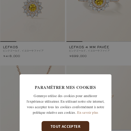
LEFKOS
LEFKOS 4 MM PAVÉE
ピンクゴールド, イエローサファイア
ピンクゴールド, イエローサファイア
￥418,000
￥699,000
PARAMÉTRER MES COOKIES
Gemmyo utilise des cookies pour améliorer
l'expérience utilisateur. En utilisant notre site internet,
vous acceptez tous les cookies conformément à notre
politique relative aux cookies.
En savoir plus
TOUT ACCEPTER