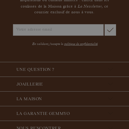
inspirations ou éditions limitées : entrez dans les
La Newsletter
coulisses de la Maison grâce à
,
ce
courrier exclusif de nous à vous.
En validant, j'accepte la
politique de confidentialité
UNE QUESTION ?
JOAILLERIE
LA MAISON
LA GARANTIE GEMMYO
NOUS RENCONTRER