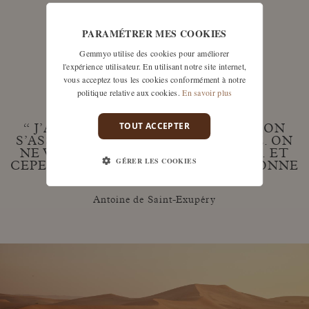
PARAMÉTRER MES COOKIES
Or rose
- CHF 410.–
Gemmyo utilise des cookies pour améliorer
l'expérience utilisateur. En utilisant notre site internet,
vous acceptez tous les cookies conformément à notre
découvrir
politique relative aux cookies.
En savoir plus
TOUT ACCEPTER
“
J’AI TOUJOURS AIMÉ LE DÉSERT. ON
S’ASSOIT SUR UNE DUNE DE SABLE. ON
NE VOIT RIEN. ON N’ENTEND RIEN. ET
GÉRER LES COOKIES
CEPENDANT QUELQUE CHOSE RAYONNE
EN SILENCE...
”
Antoine de Saint-Exupéry