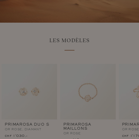
LES MODÈLES
PRIMAROSA DUO S
PRIMAROSA
PRIMA
MAILLONS
OR ROSE, DIAMANT
OR ROS
OR ROSE
chf 1'030.–
chf 1'17