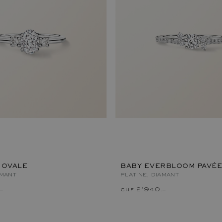
 OVALE
BABY EVERBLOOM PAVÉE
AMANT
PLATINE, DIAMANT
–
chf 2'940.–