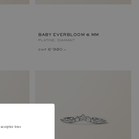
BABY EVERBLOOM 6 MM
PLATINE, DIAMANT
chf 6'980.–
 acceptez tous