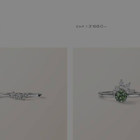
–
chf 13'660.–