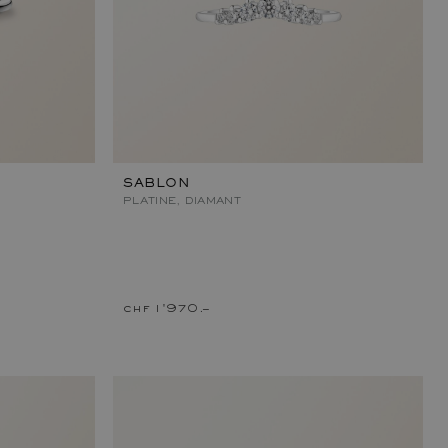
SABLON
PLATINE, DIAMANT
chf 1'970.–