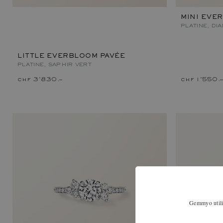
MINI EVE
PLATINE, DI
LITTLE EVERBLOOM PAVÉE
PLATINE, SAPHIR VERT
chf 3'830.–
chf 1'550.
Gemmyo utilis