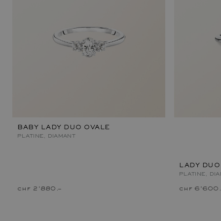
BABY LADY DUO OVALE
PLATINE, DIAMANT
LADY DUO
PLATINE, DI
chf 2'880.–
chf 6'600.