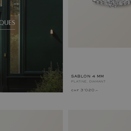
QUES
SABLON 4 MM
PLATINE, DIAMANT
chf 3'020.–