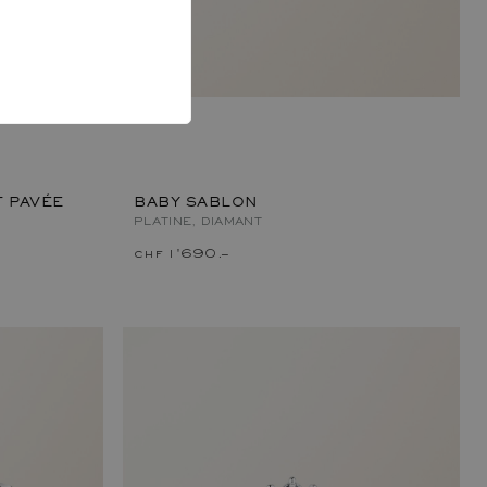
 PAVÉE
BABY SABLON
PLATINE, DIAMANT
chf 1'690.–