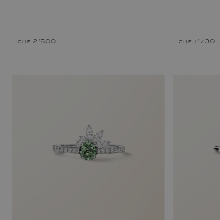
chf 2'500.–
chf 1'730.