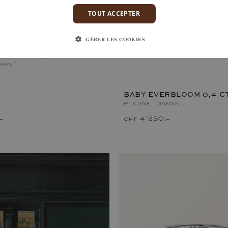
TOUT ACCEPTER
GÉRER LES COOKIES
RBLOOM 0,4 CT
AMANT
BABY EVERBLOOM 0,4 CT
PLATINE, DIAMANT
–
chf 4'250.–