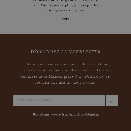
Les remises à taille, échanges ou retours sont offerts
sous 30 jours après réception, y compris pour les
bijoux gravés, si non portés.
DÉCOUVREZ
LA NEWSLETTER
Invitation à découvrir nos nouvelles collections,
inspirations ou éditions limitées : entrez dans les
La Newsletter
coulisses de la Maison grâce à
,
ce
courrier exclusif de nous à vous.
En validant, j'accepte la
politique de confidentialité