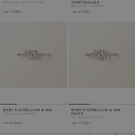
OR JAUNE, SAPHIR VERT
SYMÉTRIQUES
OR JAUNE, DIAMANT
chf 3'060.–
chf 4'290.–
BABY EVERBLOOM 6 MM
BABY EVERBLOOM 6 MM
OR JAUNE, DIAMANT
PAVÉE
OR JAUNE, DIAMANT
chf 6'520.–
chf 7'030.–