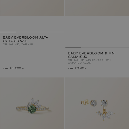
BABY EVERBLOOM ALTA
OCTOGONAL
OR JAUNE, SAPHIR
BABY EVERBLOOM 5 MM
CAMAÏEUX
OR JAUNE, AIGUE-MARINE /
CAMAÏEU AZUR
chf 13'200.–
chf 1'790.–