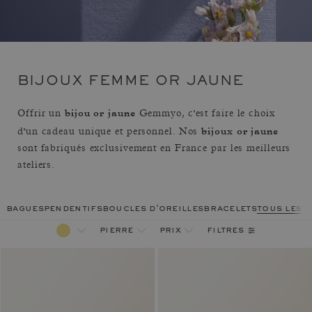
BIJOUX FEMME OR JAUNE
bijou or jaune
Offrir un
Gemmyo, c'est faire le choix
bijoux or jaune
d'un cadeau unique et personnel. Nos
sont fabriqués exclusivement en France par les meilleurs
ateliers.
bagues
pendentifs
boucles d'oreilles
bracelets
tous les 
filtres
pierre
prix