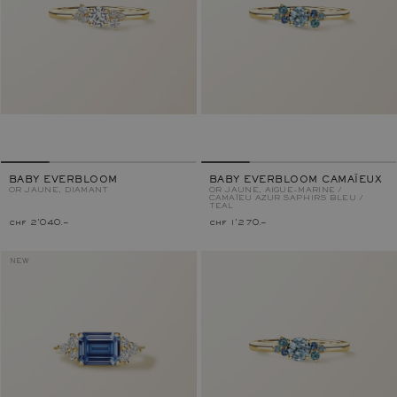
BABY EVERBLOOM
BABY EVERBLOOM CAMAÏEUX
OR JAUNE, DIAMANT
OR JAUNE, AIGUE-MARINE /
CAMAÏEU AZUR
SAPHIRS BLEU /
TEAL
chf 2'040.–
chf 1'270.–
NEW