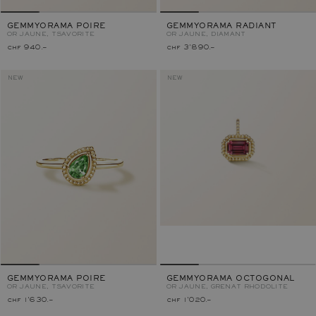
GEMMYORAMA POIRE
GEMMYORAMA RADIANT
OR JAUNE, TSAVORITE
OR JAUNE, DIAMANT
chf 940.–
chf 3'890.–
NEW
NEW
GEMMYORAMA POIRE
GEMMYORAMA OCTOGONAL
OR JAUNE, TSAVORITE
OR JAUNE, GRENAT RHODOLITE
chf 1'630.–
chf 1'020.–