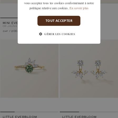
vous acceptez tous les cookies conformément à notre
politique relative aux cookies.
En savoir plus
MINI EVERBLOOM
OR JAUNE, DIAMANT
TOUT ACCEPTER
MINI EVERBLOOM
OR JAUNE, DIAMANT
chf 1'200.–
chf 1'090.–
GÉRER LES COOKIES
LITTLE EVERBLOOM
LITTLE EVERBLOOM