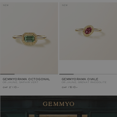
NEW
NEW
GEMMYORAMA OCTOGONAL
GEMMYORAMA OVALE
OR JAUNE, SAPHIR VERT
OR JAUNE, GRENAT RHODOLITE
chf 2'110.–
chf 1'610.–