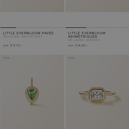
LITTLE EVERBLOOM PAVÉE
LITTLE EVERBLOOM
OR JAUNE, SAPHIR VERT
ASYMÉTRIQUES
OR JAUNE, DIAMANT
chf 3'370.–
chf 3'520.–
NEW
NEW