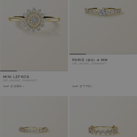
PARIS 1901 4 MM
OR JAUNE, DIAMANT
MINI LEFKOS
OR JAUNE, DIAMANT
chf 2'290.–
chf 2'770.–