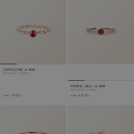
CAPUCINE 4 MM
OR ROSE, RUBIS
PARIS 1901 4 MM
OR ROSE, RUBIS
chf 1'600.–
chf 2'530.–