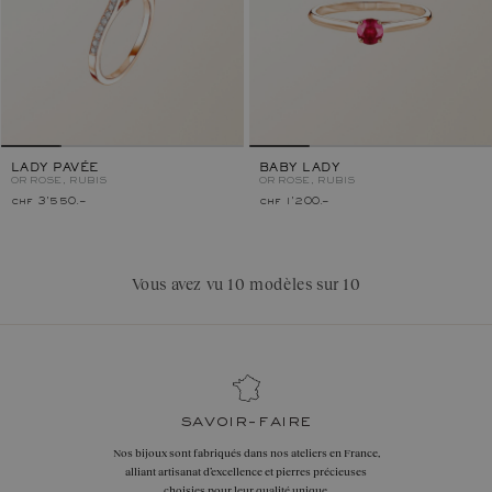
LADY PAVÉE
BABY LADY
OR ROSE, RUBIS
OR ROSE, RUBIS
chf 3'550.–
chf 1'200.–
Vous avez vu 10 modèles sur 10
savoir-faire
Nos bijoux sont fabriqués dans nos ateliers en France,
alliant artisanat d’excellence et pierres précieuses
choisies pour leur qualité unique.