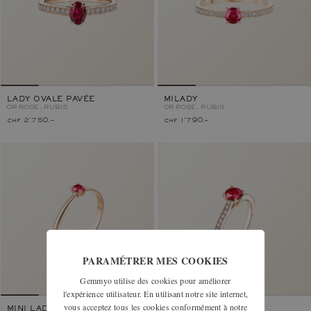
LADY OVALE PAVÉE
MILADY
OR ROSE, RUBIS
OR ROSE, RUBIS
chf 2'750.–
chf 1'790.–
PARAMÉTRER MES COOKIES
Gemmyo utilise des cookies pour améliorer
l'expérience utilisateur. En utilisant notre site internet,
vous acceptez tous les cookies conformément à notre
MINI LADY
LITTLE LADY PAVÉE