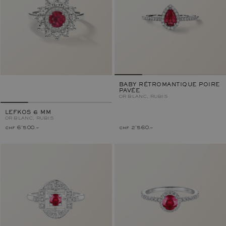
BABY RÉTROMANTIQUE POIRE
PAVÉE
OR BLANC, RUBIS
LEFKOS 6 MM
OR BLANC, RUBIS
chf 6'500.–
chf 2'560.–