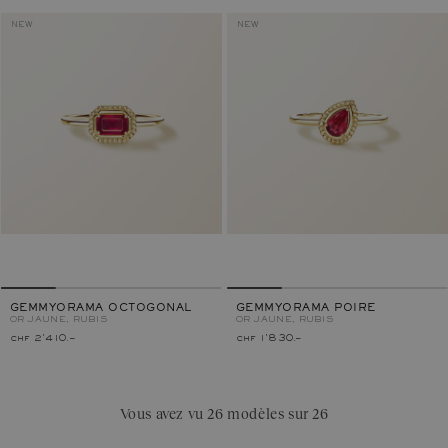
NEW
NEW
GEMMYORAMA OCTOGONAL
GEMMYORAMA POIRE
OR JAUNE, RUBIS
OR JAUNE, RUBIS
chf 2'410.–
chf 1'830.–
Vous avez vu 26 modèles sur 26