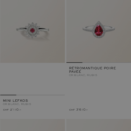
RÉTROMANTIQUE POIRE
PAVÉE
OR BLANC, RUBIS
MINI LEFKOS
OR BLANC, RUBIS
chf 2'110.–
chf 3'610.–