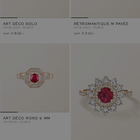
ART DÉCO SOLO
RÉTROMANTIQUE M PAVÉE
OR BLANC, RUBIS
OR BLANC, RUBIS
chf 2'800.–
chf 3'320.–
ART DÉCO ROND 5 MM
OR ROSE, RUBIS