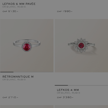
LEFKOS 5 MM PAVÉE
OR BLANC, RUBIS
chf 5'130.–
chf 1'990.–
RÉTROMANTIQUE M
OR BLANC, RUBIS
LEFKOS 4 MM
OR BLANC, RUBIS
chf 2'710.–
chf 3'380.–