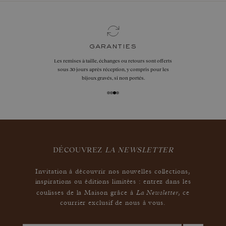
nous contacter
Par téléphone
+41 22 518 08 94
Ou par
WhatsApp
au
+33 7 55 53 68 17
Par email
hello@gemmyo.com
DÉCOUVREZ
LA NEWSLETTER
Invitation à découvrir nos nouvelles collections,
inspirations ou éditions limitées : entrez dans les
La Newsletter
coulisses de la Maison grâce à
,
ce
courrier exclusif de nous à vous.