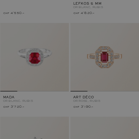
LEFKOS 5 MM
OR BLANC, RUBIS
chf 4'550.–
chf 4'820.–
MADA
ART DÉCO
OR BLANC, RUBIS
OR ROSE, RUBIS
chf 3'720.–
chf 3'190.–