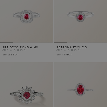
ART DÉCO ROND 4 MM
RÉTROMANTIQUE S
OR BLANC, RUBIS
OR BLANC, RUBIS
chf 2'560.–
chf 1'680.–