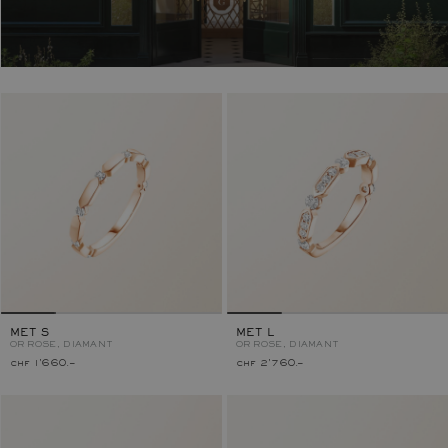
MET S
MET L
OR ROSE, DIAMANT
OR ROSE, DIAMANT
chf 1'660.–
chf 2'760.–