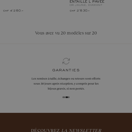
ENTAILLE L PAVÉE
OR JAUNE, DIAMANT
chf 4'280.–
chf 2'830.–
Vous avez vu 20 modèles sur 20
garanties
Les remises à taille, échanges ou retours sont offerts
sous 30 jours après réception, y compris pour les
bijoux gravés, si non portés.
DÉCOUVREZ
LA NEWSLETTER