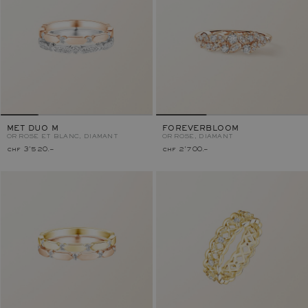
MET DUO M
FOREVERBLOOM
OR ROSE ET BLANC, DIAMANT
OR ROSE, DIAMANT
chf 3'520.–
chf 2'700.–