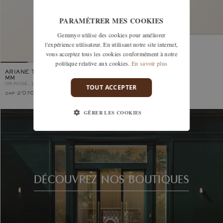
PARAMÉTRER MES COOKIES
Gemmyo utilise des cookies pour améliorer
l'expérience utilisateur. En utilisant notre site internet,
MET M
OR ROSE, DIAMANT
vous acceptez tous les cookies conformément à notre
politique relative aux cookies.
En savoir plus
ARIANE TILT LAQUE NOIRE 3
MM
OR ROSE, DIAMANT
LAQUE NOIRE
TOUT ACCEPTER
chf 2'070.–
chf 2'060.–
GÉRER LES COOKIES
DÉCOUVREZ NOS BOUTIQUES