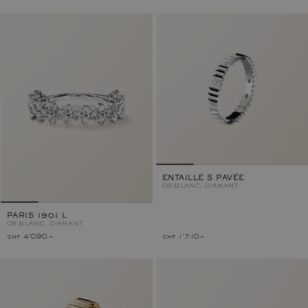
ENTAILLE S PAVÉE
OR BLANC, DIAMANT
PARIS 1901 L
OR BLANC, DIAMANT
chf 4'090.–
chf 1'710.–