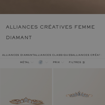
ALLIANCES CRÉATIVES FEMME
DIAMANT
alliances diamant
alliances classiques
alliances créativ
filtres
métal
prix