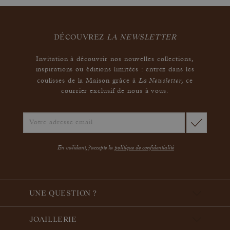
DÉCOUVREZ
LA NEWSLETTER
Invitation à découvrir nos nouvelles collections,
inspirations ou éditions limitées : entrez dans les
La Newsletter
coulisses de la Maison grâce à
,
ce
courrier exclusif de nous à vous.
En validant, j'accepte la
politique de confidentialité
UNE QUESTION ?
JOAILLERIE