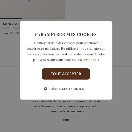
MINOTAURE
PLATINE, AIGUE-MARINE
PARAMÉTRER MES COOKIES
chf 2'420.–
Gemmyo utilise des cookies pour améliorer
l'expérience utilisateur. En utilisant notre site internet,
vous acceptez tous les cookies conformément à notre
Vous avez vu 1 modèles sur 1
politique relative aux cookies.
En savoir plus
TOUT ACCEPTER
GÉRER LES COOKIES
garanties
Les remises à taille, échanges ou retours sont offerts
sous 30 jours après réception, y compris pour les
bijoux gravés, si non portés.