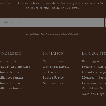
La Newsletter
limitées : entrez dans les coulisses de la Maison grâce à
,
ce courrier exclusif de nous à vous.
En validant, j'accepte la
politique de confidentialité
JOAILLERIE
LA MAISON
LA GARANT
Nouveautés
Notre histoire
Retour gratuit 
Bagues de fiançailles
Nos engagements
Remise à taille 
Bijoux femme
Le Carnet
Garantie et rép
Alliances femme
Espace Presse
Montres - Servi
Bijoux homme
Nous rejoindre
Livraison sécur
Alliances homme
Conditions Géné
Mentions Légal