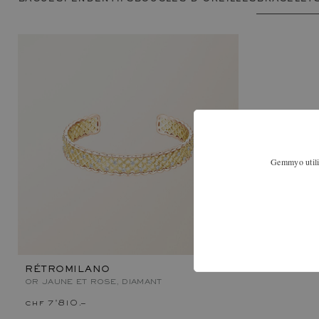
Gemmyo utilis
RÉTROMILANO
OR JAUNE ET ROSE, DIAMANT
chf 7'810.–