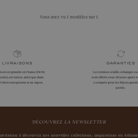
Vous avez vu 1 modèles sur 1
livraisons
garanties
aison est gratuite en France (DOM
Les remises à taille, échanges ou
clus), en Suisse, ainsi que dans
sont offerts sous 30 jours après r
l'Union européenne et au Japon.
y compris pour les bijoux gravés
portés.
DÉCOUVREZ
LA NEWSLETTER
Invitation à découvrir nos nouvelles collections, inspirations ou édition