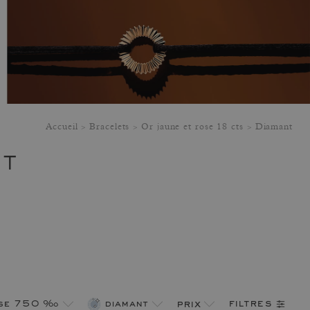
Accueil
Bracelets
Or jaune et rose 18 cts
Diamant
NT
filtres
ose 750 ‰
diamant
prix