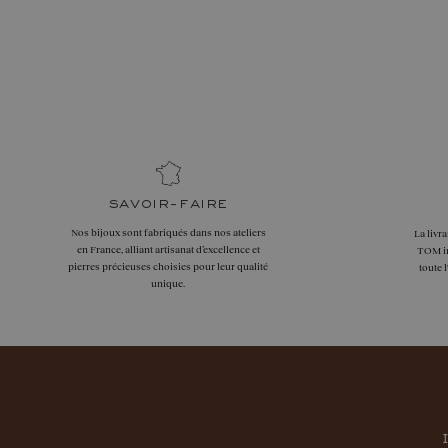
savoir-faire
Nos bijoux sont fabriqués dans nos ateliers
La livr
en France, alliant artisanat d’excellence et
TOM in
pierres précieuses choisies pour leur qualité
toute 
unique.