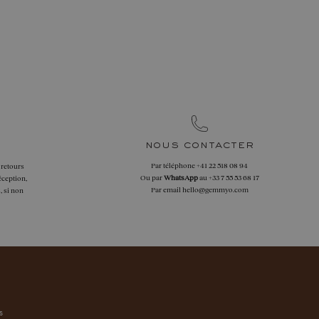
nous contacter
Par téléphone
+41 22 518 08 94
 retours
Ou par
WhatsApp
au
+33 7 55 53 68 17
éception,
Par email
hello@gemmyo.com
, si non
s