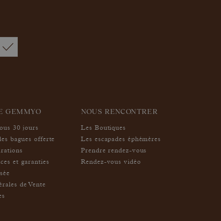
IE GEMMYO
NOUS RENCONTRER
sous 30 jours
Les Boutiques
des bagues offerte
Les escapades éphémères
arations
Prendre rendez-vous
ces et garanties
Rendez-vous vidéo
isée
rales de Vente
es