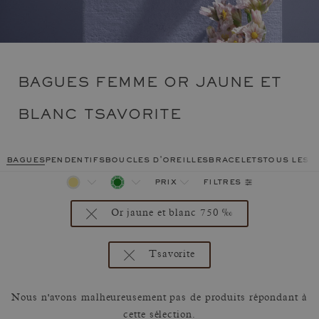
BAGUES FEMME OR JAUNE ET
BLANC TSAVORITE
bagues
pendentifs
boucles d'oreilles
bracelets
tous les 
filtres
prix
Or jaune et blanc 750 ‰
Tsavorite
Nous n'avons malheureusement pas de produits répondant à
cette sélection.