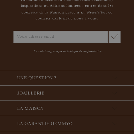
Invitation à découvrir nos nouvelles collections,
inspirations ou éditions limitées : entrez dans les
La Newsletter
coulisses de la Maison grâce à
,
ce
courrier exclusif de nous à vous.
En validant, j'accepte la
politique de confidentialité
UNE QUESTION ?
JOAILLERIE
LA MAISON
LA GARANTIE GEMMYO