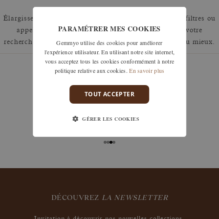
Élargissez votre recherche en retirant un ou plusieurs filtres ou
PARAMÉTRER MES COOKIES
appelez nous au 01 42 46 90 89 pour discuter de votre
Gemmyo utilise des cookies pour améliorer
recherche et voir comment nous pouvons y répondre au mieux.
l'expérience utilisateur. En utilisant notre site internet,
vous acceptez tous les cookies conformément à notre
politique relative aux cookies.
En savoir plus
TOUT ACCEPTER
garanties
Les remises à taille, échanges ou retours sont offerts
GÉRER LES COOKIES
sous 30 jours après réception, y compris pour les
bijoux gravés, si non portés.
DÉCOUVREZ
LA NEWSLETTER