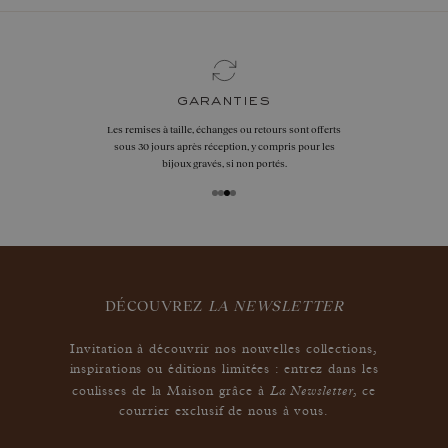
garanties
Les remises à taille, échanges ou retours sont offerts
sous 30 jours après réception, y compris pour les
bijoux gravés, si non portés.
DÉCOUVREZ
LA NEWSLETTER
Invitation à découvrir nos nouvelles collections,
inspirations ou éditions limitées : entrez dans les
La Newsletter
coulisses de la Maison grâce à
,
ce
courrier exclusif de nous à vous.