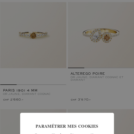
ALTEREGO POIRE
OR JAUNE, DIAMANT COGNAC ET
DIAMANT
PARIS 1901 4 MM
OR JAUNE, DIAMANT COGNAC
chf 2'660.–
chf 3'570.–
PARAMÉTRER MES COOKIES