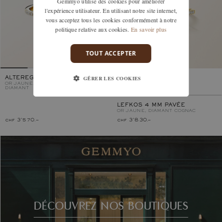
Gemmyo utilise des cookies pour améliorer
l'expérience utilisateur. En utilisant notre site internet,
vous acceptez tous les cookies conformément à notre
politique relative aux cookies.
En savoir plus
TOUT ACCEPTER
GÉRER LES COOKIES
ALTEREGO OVALE
OR JAUNE, DIAMANT COGNAC ET
DIAMANT
LEFKOS 4 MM PAVÉE
OR JAUNE, DIAMANT COGNAC
chf 3'570.–
chf 3'830.–
DÉCOUVREZ NOS BOUTIQUES