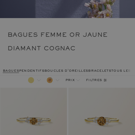
BAGUES FEMME OR JAUNE
DIAMANT COGNAC
bagues
pendentifs
boucles d'oreilles
bracelets
tous les 
filtres
prix