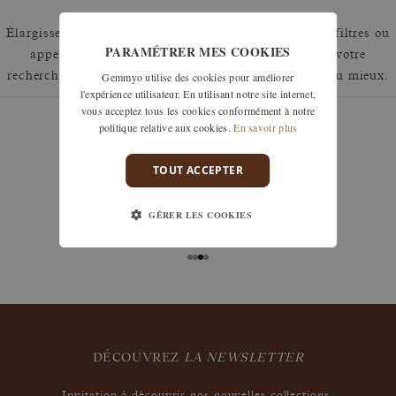
Élargissez votre recherche en retirant un ou plusieurs filtres ou
PARAMÉTRER MES COOKIES
appelez nous au 01 42 46 90 89 pour discuter de votre
Gemmyo utilise des cookies pour améliorer
recherche et voir comment nous pouvons y répondre au mieux.
l'expérience utilisateur. En utilisant notre site internet,
vous acceptez tous les cookies conformément à notre
politique relative aux cookies.
En savoir plus
TOUT ACCEPTER
garanties
Les remises à taille, échanges ou retours sont offerts
GÉRER LES COOKIES
sous 30 jours après réception, y compris pour les
bijoux gravés, si non portés.
DÉCOUVREZ
LA NEWSLETTER