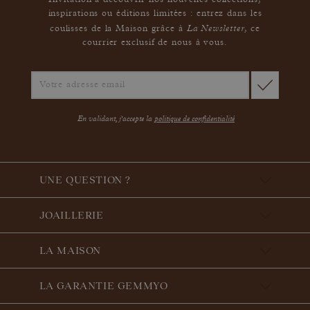
Invitation à découvrir nos nouvelles collections,
inspirations ou éditions limitées : entrez dans les
La Newsletter
coulisses de la Maison grâce à
,
ce
courrier exclusif de nous à vous.
En validant, j'accepte la
politique de confidentialité
UNE QUESTION ?
JOAILLERIE
LA MAISON
LA GARANTIE GEMMYO