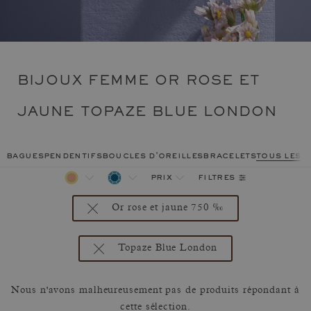
BIJOUX FEMME OR ROSE ET
JAUNE TOPAZE BLUE LONDON
bagues
pendentifs
boucles d'oreilles
bracelets
tous les 
filtres
prix
Or rose et jaune 750 ‰
Topaze Blue London
Nous n'avons malheureusement pas de produits répondant à
cette sélection.