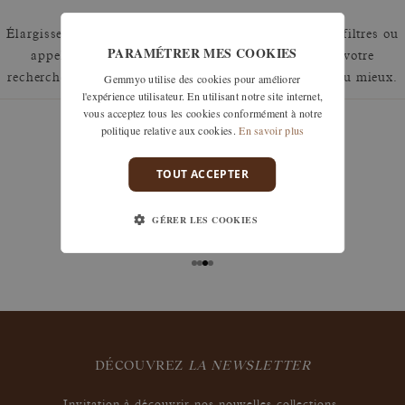
Élargissez votre recherche en retirant un ou plusieurs filtres ou
PARAMÉTRER MES COOKIES
appelez nous au 01 42 46 90 89 pour discuter de votre
Gemmyo utilise des cookies pour améliorer
recherche et voir comment nous pouvons y répondre au mieux.
l'expérience utilisateur. En utilisant notre site internet,
vous acceptez tous les cookies conformément à notre
politique relative aux cookies.
En savoir plus
TOUT ACCEPTER
garanties
Les remises à taille, échanges ou retours sont offerts
GÉRER LES COOKIES
sous 30 jours après réception, y compris pour les
bijoux gravés, si non portés.
DÉCOUVREZ
LA NEWSLETTER