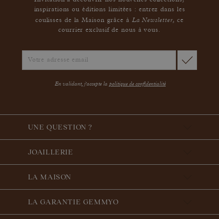
Invitation à découvrir nos nouvelles collections,
inspirations ou éditions limitées : entrez dans les
La Newsletter
coulisses de la Maison grâce à
,
ce
courrier exclusif de nous à vous.
En validant, j'accepte la
politique de confidentialité
UNE QUESTION ?
JOAILLERIE
LA MAISON
LA GARANTIE GEMMYO