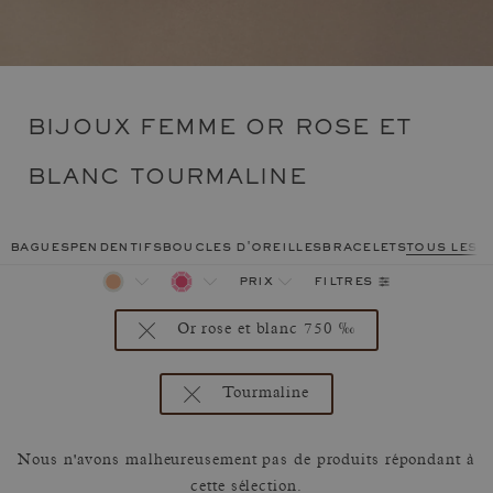
BIJOUX FEMME OR ROSE ET
BLANC TOURMALINE
bagues
pendentifs
boucles d'oreilles
bracelets
tous les 
filtres
prix
Or rose et blanc 750 ‰
Tourmaline
Nous n'avons malheureusement pas de produits répondant à
cette sélection.