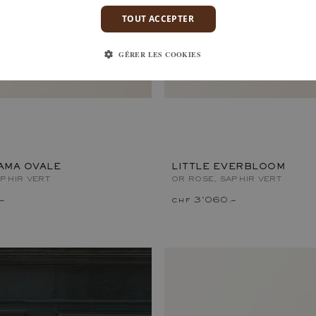
TOUT ACCEPTER
GÉRER LES COOKIES
AMA OVALE
LITTLE EVERBLOOM
APHIR VERT
OR ROSE, SAPHIR VERT
–
chf 3'060.–