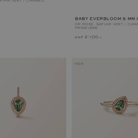
PHIR VERT / CAMAÏEU
BABY EVERBLOOM 5 MM 
OR ROSE, SAPHIR VERT / CAM
PRIMEVÈRE
–
chf 2'100.–
NEW