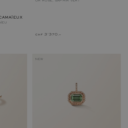
OR ROSE, SAPHIR VERT
CAMAÏEUX
AÏEU
chf 3'370.–
NEW