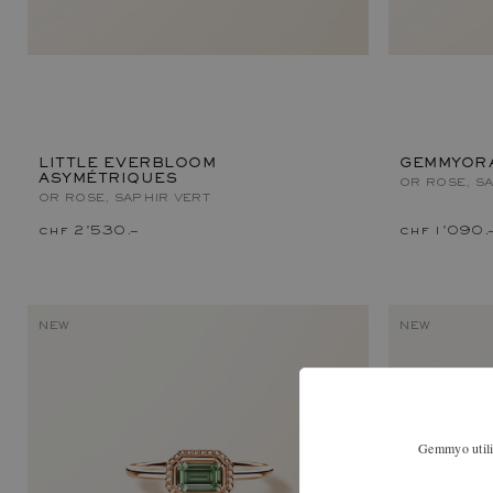
LITTLE EVERBLOOM
GEMMYORA
ASYMÉTRIQUES
OR ROSE, S
OR ROSE, SAPHIR VERT
chf 2'530.–
chf 1'090.
NEW
NEW
Gemmyo utilis