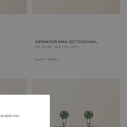
GEMMYORAMA OCTOGONAL
OR ROSE, SAPHIR VERT
chf 1'420.–
 acceptez tous