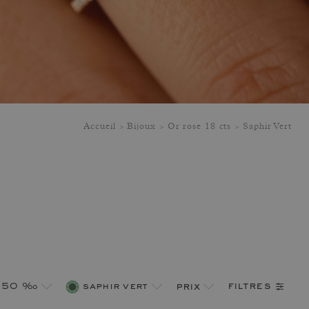
Accueil
Bijoux
Or rose 18 cts
Saphir Vert
filtres
 750 ‰
saphir vert
prix