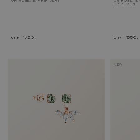
OR ROSE, SAPHIR VERT
OR ROSE, SA
PRIMEVÈRE
chf 1'750.–
chf 1'550.
NEW