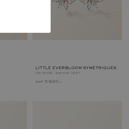
LITTLE EVERBLOOM SYMÉTRIQUES
OR ROSE, SAPHIR VERT
chf 3'620.–