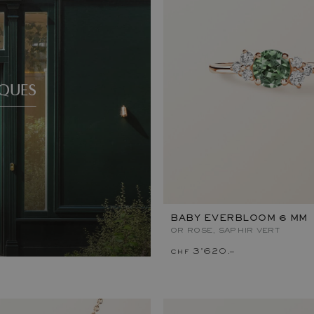
QUES
BABY EVERBLOOM 6 MM
OR ROSE, SAPHIR VERT
chf 3'620.–