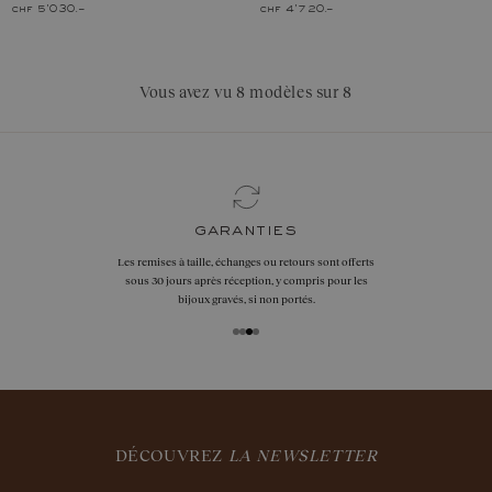
chf 5'030.–
chf 4'720.–
Vous avez vu 8 modèles sur 8
garanties
Les remises à taille, échanges ou retours sont offerts
sous 30 jours après réception, y compris pour les
bijoux gravés, si non portés.
DÉCOUVREZ
LA NEWSLETTER