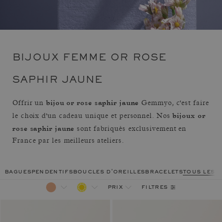
BIJOUX FEMME OR ROSE
SAPHIR JAUNE
bijou or rose saphir jaune
Offrir un
Gemmyo, c'est faire
bijoux or
le choix d'un cadeau unique et personnel. Nos
rose saphir jaune
sont fabriqués exclusivement en
France par les meilleurs ateliers.
bagues
pendentifs
boucles d'oreilles
bracelets
tous les 
filtres
prix