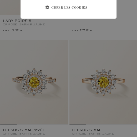
LITTLE LADY DUO
GÉRER LES COOKIES
OR ROSE, SAPHIR JAUNE
LADY POIRE S
OR ROSE, SAPHIR JAUNE
chf 1'130.–
chf 2'710.–
LEFKOS 5 MM PAVÉE
LEFKOS 5 MM
OR ROSE, SAPHIR JAUNE
OR ROSE, SAPHIR JAUNE