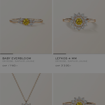
BABY EVERBLOOM
LEFKOS 4 MM
OR ROSE, SAPHIR JAUNE
OR ROSE, SAPHIR JAUNE
chf 1'750.–
chf 3'330.–