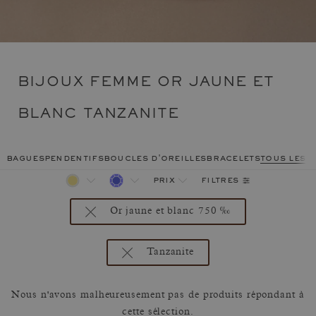
BIJOUX FEMME OR JAUNE ET
BLANC TANZANITE
bagues
pendentifs
boucles d'oreilles
bracelets
tous les 
filtres
prix
Or jaune et blanc 750 ‰
Tanzanite
Nous n'avons malheureusement pas de produits répondant à
cette sélection.