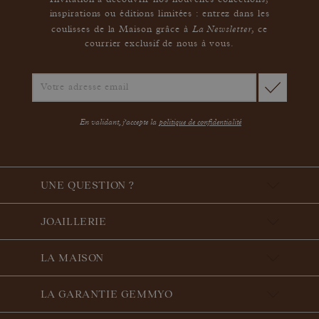
Invitation à découvrir nos nouvelles collections,
inspirations ou éditions limitées : entrez dans les
La Newsletter
coulisses de la Maison grâce à
,
ce
courrier exclusif de nous à vous.
En validant, j'accepte la
politique de confidentialité
UNE QUESTION ?
JOAILLERIE
LA MAISON
LA GARANTIE GEMMYO