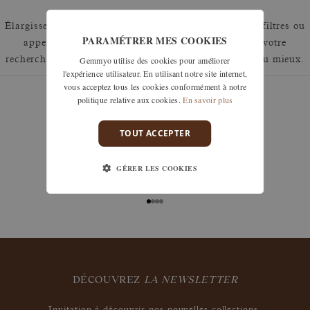
Élargissez votre recherche en retirant un ou plusieurs filtres ou
PARAMÉTRER MES COOKIES
appelez nous au 01 42 46 90 89 pour discuter de votre
Gemmyo utilise des cookies pour améliorer
recherche et voir comment nous pouvons y répondre au mieux.
l'expérience utilisateur. En utilisant notre site internet,
vous acceptez tous les cookies conformément à notre
politique relative aux cookies.
En savoir plus
TOUT ACCEPTER
savoir-faire
Nos bijoux sont fabriqués dans nos ateliers en France,
GÉRER LES COOKIES
alliant artisanat d’excellence et pierres précieuses
choisies pour leur qualité unique.
DÉCOUVREZ
LA NEWSLETTER