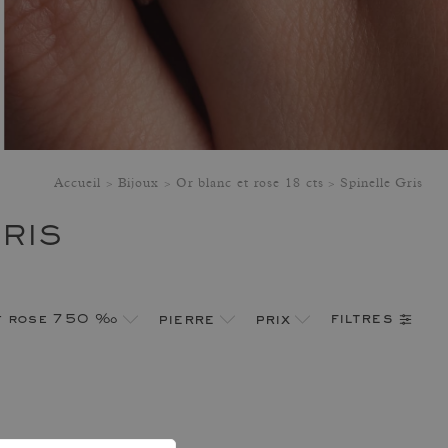
Accueil
Bijoux
Or blanc et rose 18 cts
Spinelle Gris
RIS
filtres
et rose 750 ‰
pierre
prix