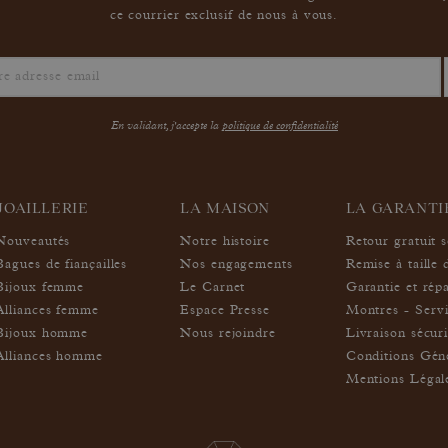
ce courrier exclusif de nous à vous.
En validant, j'accepte la
politique de confidentialité
JOAILLERIE
LA MAISON
LA GARANT
Nouveautés
Notre histoire
Retour gratuit 
Bagues de fiançailles
Nos engagements
Remise à taille 
Bijoux femme
Le Carnet
Garantie et rép
Alliances femme
Espace Presse
Montres - Servi
Bijoux homme
Nous rejoindre
Livraison sécur
Alliances homme
Conditions Géné
Mentions Légal