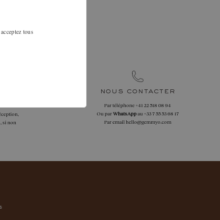
ction.
au 01 42 46 90
 acceptez tous
re au mieux.
nous contacter
Par téléphone
+41 22 518 08 94
 retours
Ou par
WhatsApp
au
+33 7 55 53 68 17
éception,
Par email
hello@gemmyo.com
, si non
s