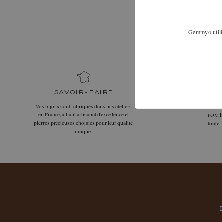
Nous 
Élargissez vo
Gemmyo utilis
89 pour dis
savoir-faire
Nos bijoux sont fabriqués dans nos ateliers
La livr
en France, alliant artisanat d’excellence et
TOM in
pierres précieuses choisies pour leur qualité
toute 
unique.