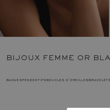
BIJOUX FEMME OR BLA
bagues
pendentifs
boucles d'oreilles
bracelet