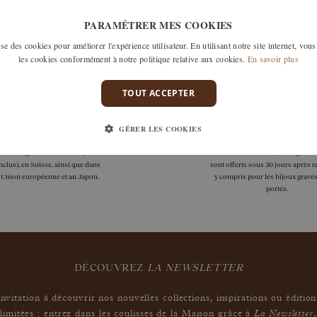
n'avons malheureusement pas de produits répondant à cette séle
PARAMÉTRER MES COOKIES
tre recherche en retirant un ou plusieurs filtres ou appelez nous 
e des cookies pour améliorer l'expérience utilisateur. En utilisant notre site internet, vous
cuter de votre recherche et voir comment nous pouvons y répond
les cookies conformément à notre politique relative aux cookies.
En savoir plus
TOUT ACCEPTER
GÉRER LES COOKIES
livraisons
garanties
aison est gratuite en France (DOM
Les remises à taille, échanges ou
clus), en Suisse, ainsi que dans
sont offerts sous 30 jours après r
l'Union européenne et au Japon.
y compris pour les bijoux gravés
portés.
DÉCOUVREZ
LA NEWSLETTER
Invitation à découvrir nos nouvelles collections, inspirations ou édition
La Newsletter
limitées : entrez dans les coulisses de la Maison grâce à
,