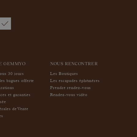
IE GEMMYO
NOUS RENCONTRER
sous 30 jours
Les Boutiques
des bagues offerte
Les escapades éphémères
arations
Prendre rendez-vous
ces et garanties
Rendez-vous vidéo
isée
rales de Vente
es