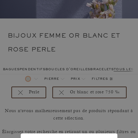
BIJOUX FEMME OR BLANC ET
ROSE PERLE
bagues
pendentifs
boucles d'oreilles
bracelets
tous les 
filtres
pierre
prix
Perle
Or blanc et rose 750 ‰
Nous n'avons malheureusement pas de produits répondant à
cette sélection.
Élargissez votre recherche en retirant un ou plusieurs filtres ou